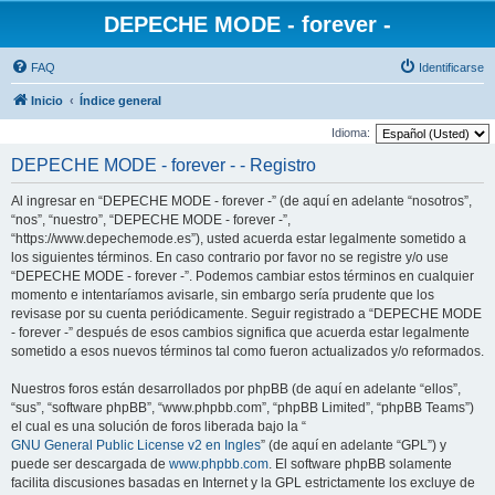
DEPECHE MODE - forever -
FAQ
Identificarse
Inicio
Índice general
Idioma:
DEPECHE MODE - forever - - Registro
Al ingresar en “DEPECHE MODE - forever -” (de aquí en adelante “nosotros”,
“nos”, “nuestro”, “DEPECHE MODE - forever -”,
“https://www.depechemode.es”), usted acuerda estar legalmente sometido a
los siguientes términos. En caso contrario por favor no se registre y/o use
“DEPECHE MODE - forever -”. Podemos cambiar estos términos en cualquier
momento e intentaríamos avisarle, sin embargo sería prudente que los
revisase por su cuenta periódicamente. Seguir registrado a “DEPECHE MODE
- forever -” después de esos cambios significa que acuerda estar legalmente
sometido a esos nuevos términos tal como fueron actualizados y/o reformados.
Nuestros foros están desarrollados por phpBB (de aquí en adelante “ellos”,
“sus”, “software phpBB”, “www.phpbb.com”, “phpBB Limited”, “phpBB Teams”)
el cual es una solución de foros liberada bajo la “
GNU General Public License v2 en Ingles
” (de aquí en adelante “GPL”) y
puede ser descargada de
www.phpbb.com
. El software phpBB solamente
facilita discusiones basadas en Internet y la GPL estrictamente los excluye de