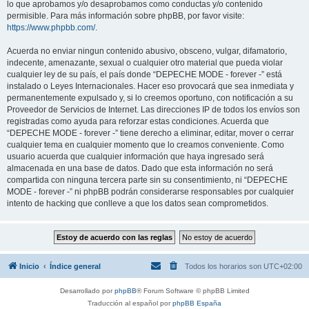
lo que aprobamos y/o desaprobamos como conductas y/o contenido
permisible. Para más información sobre phpBB, por favor visite:
https://www.phpbb.com/
.
Acuerda no enviar ningun contenido abusivo, obsceno, vulgar, difamatorio,
indecente, amenazante, sexual o cualquier otro material que pueda violar
cualquier ley de su país, el país donde “DEPECHE MODE - forever -” está
instalado o Leyes Internacionales. Hacer eso provocará que sea inmediata y
permanentemente expulsado y, si lo creemos oportuno, con notificación a su
Proveedor de Servicios de Internet. Las direcciones IP de todos los envíos son
registradas como ayuda para reforzar estas condiciones. Acuerda que
“DEPECHE MODE - forever -” tiene derecho a eliminar, editar, mover o cerrar
cualquier tema en cualquier momento que lo creamos conveniente. Como
usuario acuerda que cualquier información que haya ingresado será
almacenada en una base de datos. Dado que esta información no será
compartida con ninguna tercera parte sin su consentimiento, ni “DEPECHE
MODE - forever -” ni phpBB podrán considerarse responsables por cualquier
intento de hacking que conlleve a que los datos sean comprometidos.
Inicio
Índice general
Todos los horarios son
UTC+02:00
Desarrollado por
phpBB
® Forum Software © phpBB Limited
Traducción al español por
phpBB España