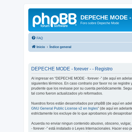
DEPECHE MODE - f
Foro sobre Depeche Mode
FAQ
Inicio
Índice general
DEPECHE MODE - forever - - Registro
Al ingresar en “DEPECHE MODE - forever -” (de aquí en adelan
siguientes términos. En caso contrario por favor no se regist
prudente que los revisase por su cuenta periódicamente. Seg
tal como fueron actualizados y/o reformados.
Nuestros foros están desarrollados por phpBB (de aquí en adela
GNU General Public License v2 en Ingles
” (de aquí en adelan
estrictamente los excluye de lo que aprobamos y/o desaprobam
Acuerda no enviar ningun contenido abusivo, obsceno, vulgar,
- forever -” está instalado o Leyes Internacionales. Hacer eso