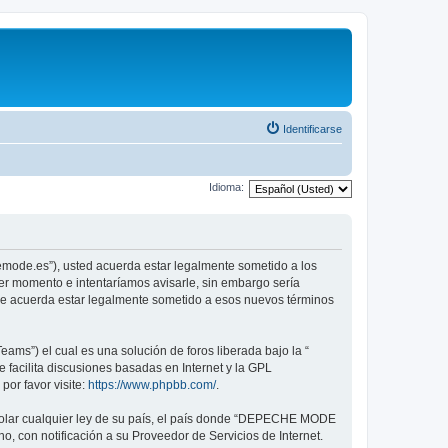
Identificarse
Idioma:
emode.es”), usted acuerda estar legalmente sometido a los
er momento e intentaríamos avisarle, sin embargo sería
ue acuerda estar legalmente sometido a esos nuevos términos
ams”) el cual es una solución de foros liberada bajo la “
 facilita discusiones basadas en Internet y la GPL
or favor visite:
https://www.phpbb.com/
.
violar cualquier ley de su país, el país donde “DEPECHE MODE
, con notificación a su Proveedor de Servicios de Internet.