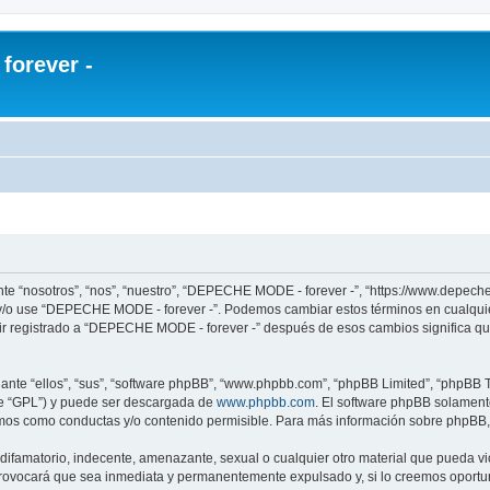
orever -
te “nosotros”, “nos”, “nuestro”, “DEPECHE MODE - forever -”, “https://www.depech
re y/o use “DEPECHE MODE - forever -”. Podemos cambiar estos términos en cualqui
uir registrado a “DEPECHE MODE - forever -” después de esos cambios significa q
nte “ellos”, “sus”, “software phpBB”, “www.phpbb.com”, “phpBB Limited”, “phpBB Te
te “GPL”) y puede ser descargada de
www.phpbb.com
. El software phpBB solamente
os como conductas y/o contenido permisible. Para más información sobre phpBB, p
 difamatorio, indecente, amenazante, sexual o cualquier otro material que pueda 
 provocará que sea inmediata y permanentemente expulsado y, si lo creemos oportuno