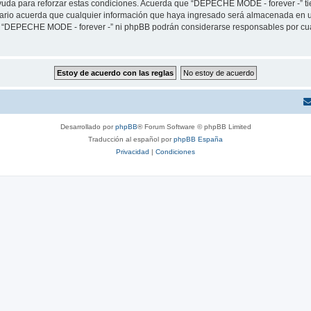
yuda para reforzar estas condiciones. Acuerda que “DEPECHE MODE - forever -” tien
rio acuerda que cualquier información que haya ingresado será almacenada en u
ni “DEPECHE MODE - forever -” ni phpBB podrán considerarse responsables por cua
Desarrollado por
phpBB
® Forum Software © phpBB Limited
Traducción al español por
phpBB España
Privacidad
|
Condiciones