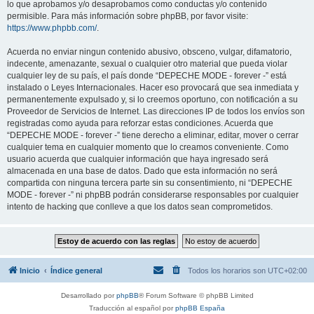
lo que aprobamos y/o desaprobamos como conductas y/o contenido
permisible. Para más información sobre phpBB, por favor visite:
https://www.phpbb.com/
.
Acuerda no enviar ningun contenido abusivo, obsceno, vulgar, difamatorio,
indecente, amenazante, sexual o cualquier otro material que pueda violar
cualquier ley de su país, el país donde “DEPECHE MODE - forever -” está
instalado o Leyes Internacionales. Hacer eso provocará que sea inmediata y
permanentemente expulsado y, si lo creemos oportuno, con notificación a su
Proveedor de Servicios de Internet. Las direcciones IP de todos los envíos son
registradas como ayuda para reforzar estas condiciones. Acuerda que
“DEPECHE MODE - forever -” tiene derecho a eliminar, editar, mover o cerrar
cualquier tema en cualquier momento que lo creamos conveniente. Como
usuario acuerda que cualquier información que haya ingresado será
almacenada en una base de datos. Dado que esta información no será
compartida con ninguna tercera parte sin su consentimiento, ni “DEPECHE
MODE - forever -” ni phpBB podrán considerarse responsables por cualquier
intento de hacking que conlleve a que los datos sean comprometidos.
Inicio
Índice general
Todos los horarios son
UTC+02:00
Desarrollado por
phpBB
® Forum Software © phpBB Limited
Traducción al español por
phpBB España