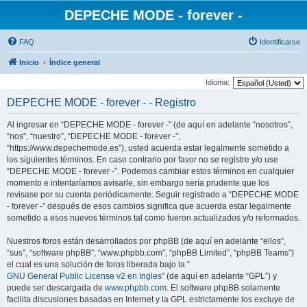
DEPECHE MODE - forever -
FAQ
Identificarse
Inicio
Índice general
Idioma:
DEPECHE MODE - forever - - Registro
Al ingresar en “DEPECHE MODE - forever -” (de aquí en adelante “nosotros”,
“nos”, “nuestro”, “DEPECHE MODE - forever -”,
“https://www.depechemode.es”), usted acuerda estar legalmente sometido a
los siguientes términos. En caso contrario por favor no se registre y/o use
“DEPECHE MODE - forever -”. Podemos cambiar estos términos en cualquier
momento e intentaríamos avisarle, sin embargo sería prudente que los
revisase por su cuenta periódicamente. Seguir registrado a “DEPECHE MODE
- forever -” después de esos cambios significa que acuerda estar legalmente
sometido a esos nuevos términos tal como fueron actualizados y/o reformados.
Nuestros foros están desarrollados por phpBB (de aquí en adelante “ellos”,
“sus”, “software phpBB”, “www.phpbb.com”, “phpBB Limited”, “phpBB Teams”)
el cual es una solución de foros liberada bajo la “
GNU General Public License v2 en Ingles
” (de aquí en adelante “GPL”) y
puede ser descargada de
www.phpbb.com
. El software phpBB solamente
facilita discusiones basadas en Internet y la GPL estrictamente los excluye de