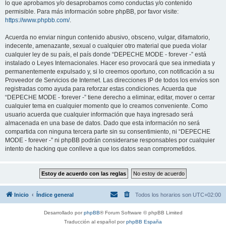
lo que aprobamos y/o desaprobamos como conductas y/o contenido
permisible. Para más información sobre phpBB, por favor visite:
https://www.phpbb.com/
.
Acuerda no enviar ningun contenido abusivo, obsceno, vulgar, difamatorio,
indecente, amenazante, sexual o cualquier otro material que pueda violar
cualquier ley de su país, el país donde “DEPECHE MODE - forever -” está
instalado o Leyes Internacionales. Hacer eso provocará que sea inmediata y
permanentemente expulsado y, si lo creemos oportuno, con notificación a su
Proveedor de Servicios de Internet. Las direcciones IP de todos los envíos son
registradas como ayuda para reforzar estas condiciones. Acuerda que
“DEPECHE MODE - forever -” tiene derecho a eliminar, editar, mover o cerrar
cualquier tema en cualquier momento que lo creamos conveniente. Como
usuario acuerda que cualquier información que haya ingresado será
almacenada en una base de datos. Dado que esta información no será
compartida con ninguna tercera parte sin su consentimiento, ni “DEPECHE
MODE - forever -” ni phpBB podrán considerarse responsables por cualquier
intento de hacking que conlleve a que los datos sean comprometidos.
Inicio
Índice general
Todos los horarios son
UTC+02:00
Desarrollado por
phpBB
® Forum Software © phpBB Limited
Traducción al español por
phpBB España