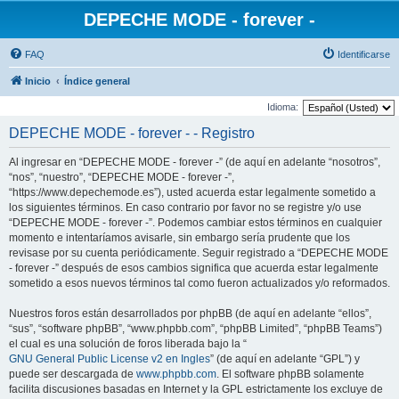
DEPECHE MODE - forever -
FAQ
Identificarse
Inicio
Índice general
Idioma:
DEPECHE MODE - forever - - Registro
Al ingresar en “DEPECHE MODE - forever -” (de aquí en adelante “nosotros”,
“nos”, “nuestro”, “DEPECHE MODE - forever -”,
“https://www.depechemode.es”), usted acuerda estar legalmente sometido a
los siguientes términos. En caso contrario por favor no se registre y/o use
“DEPECHE MODE - forever -”. Podemos cambiar estos términos en cualquier
momento e intentaríamos avisarle, sin embargo sería prudente que los
revisase por su cuenta periódicamente. Seguir registrado a “DEPECHE MODE
- forever -” después de esos cambios significa que acuerda estar legalmente
sometido a esos nuevos términos tal como fueron actualizados y/o reformados.
Nuestros foros están desarrollados por phpBB (de aquí en adelante “ellos”,
“sus”, “software phpBB”, “www.phpbb.com”, “phpBB Limited”, “phpBB Teams”)
el cual es una solución de foros liberada bajo la “
GNU General Public License v2 en Ingles
” (de aquí en adelante “GPL”) y
puede ser descargada de
www.phpbb.com
. El software phpBB solamente
facilita discusiones basadas en Internet y la GPL estrictamente los excluye de