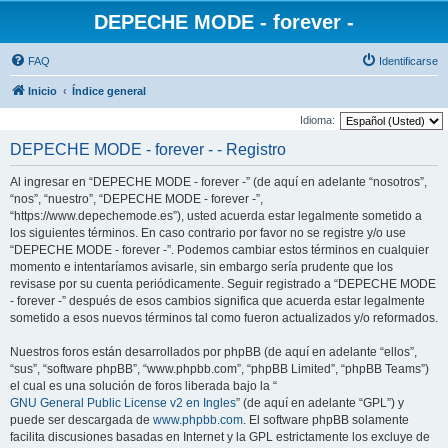
DEPECHE MODE - forever -
FAQ
Identificarse
Inicio
Índice general
Idioma:
DEPECHE MODE - forever - - Registro
Al ingresar en “DEPECHE MODE - forever -” (de aquí en adelante “nosotros”,
“nos”, “nuestro”, “DEPECHE MODE - forever -”,
“https://www.depechemode.es”), usted acuerda estar legalmente sometido a
los siguientes términos. En caso contrario por favor no se registre y/o use
“DEPECHE MODE - forever -”. Podemos cambiar estos términos en cualquier
momento e intentaríamos avisarle, sin embargo sería prudente que los
revisase por su cuenta periódicamente. Seguir registrado a “DEPECHE MODE
- forever -” después de esos cambios significa que acuerda estar legalmente
sometido a esos nuevos términos tal como fueron actualizados y/o reformados.
Nuestros foros están desarrollados por phpBB (de aquí en adelante “ellos”,
“sus”, “software phpBB”, “www.phpbb.com”, “phpBB Limited”, “phpBB Teams”)
el cual es una solución de foros liberada bajo la “
GNU General Public License v2 en Ingles
” (de aquí en adelante “GPL”) y
puede ser descargada de
www.phpbb.com
. El software phpBB solamente
facilita discusiones basadas en Internet y la GPL estrictamente los excluye de