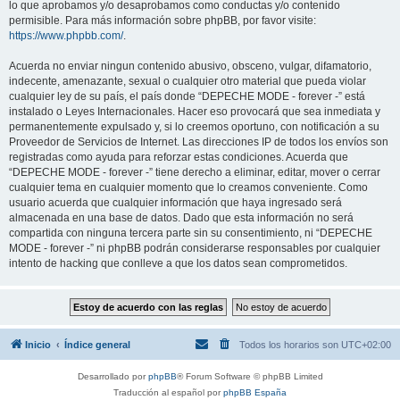
lo que aprobamos y/o desaprobamos como conductas y/o contenido
permisible. Para más información sobre phpBB, por favor visite:
https://www.phpbb.com/
.
Acuerda no enviar ningun contenido abusivo, obsceno, vulgar, difamatorio,
indecente, amenazante, sexual o cualquier otro material que pueda violar
cualquier ley de su país, el país donde “DEPECHE MODE - forever -” está
instalado o Leyes Internacionales. Hacer eso provocará que sea inmediata y
permanentemente expulsado y, si lo creemos oportuno, con notificación a su
Proveedor de Servicios de Internet. Las direcciones IP de todos los envíos son
registradas como ayuda para reforzar estas condiciones. Acuerda que
“DEPECHE MODE - forever -” tiene derecho a eliminar, editar, mover o cerrar
cualquier tema en cualquier momento que lo creamos conveniente. Como
usuario acuerda que cualquier información que haya ingresado será
almacenada en una base de datos. Dado que esta información no será
compartida con ninguna tercera parte sin su consentimiento, ni “DEPECHE
MODE - forever -” ni phpBB podrán considerarse responsables por cualquier
intento de hacking que conlleve a que los datos sean comprometidos.
Inicio
Índice general
Todos los horarios son
UTC+02:00
Desarrollado por
phpBB
® Forum Software © phpBB Limited
Traducción al español por
phpBB España