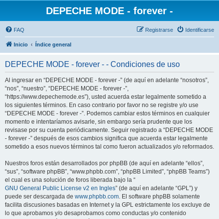
DEPECHE MODE - forever -
FAQ
Registrarse
Identificarse
Inicio
Índice general
DEPECHE MODE - forever - - Condiciones de uso
Al ingresar en “DEPECHE MODE - forever -” (de aquí en adelante “nosotros”,
“nos”, “nuestro”, “DEPECHE MODE - forever -”,
“https://www.depechemode.es”), usted acuerda estar legalmente sometido a
los siguientes términos. En caso contrario por favor no se registre y/o use
“DEPECHE MODE - forever -”. Podemos cambiar estos términos en cualquier
momento e intentaríamos avisarle, sin embargo sería prudente que los
revisase por su cuenta periódicamente. Seguir registrado a “DEPECHE MODE
- forever -” después de esos cambios significa que acuerda estar legalmente
sometido a esos nuevos términos tal como fueron actualizados y/o reformados.
Nuestros foros están desarrollados por phpBB (de aquí en adelante “ellos”,
“sus”, “software phpBB”, “www.phpbb.com”, “phpBB Limited”, “phpBB Teams”)
el cual es una solución de foros liberada bajo la “
GNU General Public License v2 en Ingles
” (de aquí en adelante “GPL”) y
puede ser descargada de
www.phpbb.com
. El software phpBB solamente
facilita discusiones basadas en Internet y la GPL estrictamente los excluye de
lo que aprobamos y/o desaprobamos como conductas y/o contenido