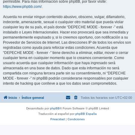
permisible. Para más información sobre phpBB, por favor visite:
https://www.phpbb.com/
.
Acuerda no enviar ningun contenido abusivo, obsceno, vulgar, difamatorio,
indecente, amenazante, sexual o cualquier otro material que pueda violar
cualquier ley de su país, el país donde “DEPECHE MODE - forever -” está
instalado o Leyes Internacionales. Hacer eso provocará que sea inmediata y
permanentemente expulsado y, si lo creemos oportuno, con notificación a su
Proveedor de Servicios de Internet. Las direcciones IP de todos los envíos son
registradas como ayuda para reforzar estas condiciones. Acuerda que
“DEPECHE MODE - forever -” tiene derecho a eliminar, editar, mover o cerrar
cualquier tema en cualquier momento que lo creamos conveniente. Como
usuario acuerda que cualquier información que haya ingresado será
almacenada en una base de datos. Dado que esta información no será
compartida con ninguna tercera parte sin su consentimiento, ni “DEPECHE
MODE - forever -” ni phpBB podrán considerarse responsables por cualquier
intento de hacking que conlleve a que los datos sean comprometidos.
Inicio
Índice general
Todos los horarios son
UTC+02:00
Desarrollado por
phpBB
® Forum Software © phpBB Limited
Traducción al español por
phpBB España
Privacidad
|
Condiciones