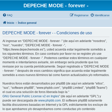
DEPECHE MODE - forever -
FAQ
Registrarse
Identificarse
Inicio
Índice general
DEPECHE MODE - forever - - Condiciones de uso
Al ingresar en “DEPECHE MODE - forever -” (de aquí en adelante “nosotros”,
“nos”, “nuestro”, “DEPECHE MODE - forever -”,
“https://www.depechemode.es”), usted acuerda estar legalmente sometido a
los siguientes términos. En caso contrario por favor no se registre y/o use
“DEPECHE MODE - forever -”. Podemos cambiar estos términos en cualquier
momento e intentaríamos avisarle, sin embargo sería prudente que los
revisase por su cuenta periódicamente. Seguir registrado a “DEPECHE MODE
- forever -” después de esos cambios significa que acuerda estar legalmente
sometido a esos nuevos términos tal como fueron actualizados y/o reformados.
Nuestros foros están desarrollados por phpBB (de aquí en adelante “ellos”,
“sus”, “software phpBB”, “www.phpbb.com”, “phpBB Limited”, “phpBB Teams”)
el cual es una solución de foros liberada bajo la “
GNU General Public License v2 en Ingles
” (de aquí en adelante “GPL”) y
puede ser descargada de
www.phpbb.com
. El software phpBB solamente
facilita discusiones basadas en Internet y la GPL estrictamente los excluye de
lo que aprobamos y/o desaprobamos como conductas y/o contenido