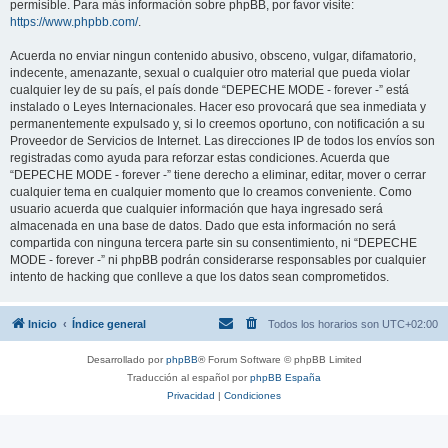
permisible. Para más información sobre phpBB, por favor visite:
https://www.phpbb.com/
.
Acuerda no enviar ningun contenido abusivo, obsceno, vulgar, difamatorio,
indecente, amenazante, sexual o cualquier otro material que pueda violar
cualquier ley de su país, el país donde “DEPECHE MODE - forever -” está
instalado o Leyes Internacionales. Hacer eso provocará que sea inmediata y
permanentemente expulsado y, si lo creemos oportuno, con notificación a su
Proveedor de Servicios de Internet. Las direcciones IP de todos los envíos son
registradas como ayuda para reforzar estas condiciones. Acuerda que
“DEPECHE MODE - forever -” tiene derecho a eliminar, editar, mover o cerrar
cualquier tema en cualquier momento que lo creamos conveniente. Como
usuario acuerda que cualquier información que haya ingresado será
almacenada en una base de datos. Dado que esta información no será
compartida con ninguna tercera parte sin su consentimiento, ni “DEPECHE
MODE - forever -” ni phpBB podrán considerarse responsables por cualquier
intento de hacking que conlleve a que los datos sean comprometidos.
Inicio
Índice general
Todos los horarios son
UTC+02:00
Desarrollado por
phpBB
® Forum Software © phpBB Limited
Traducción al español por
phpBB España
Privacidad
|
Condiciones