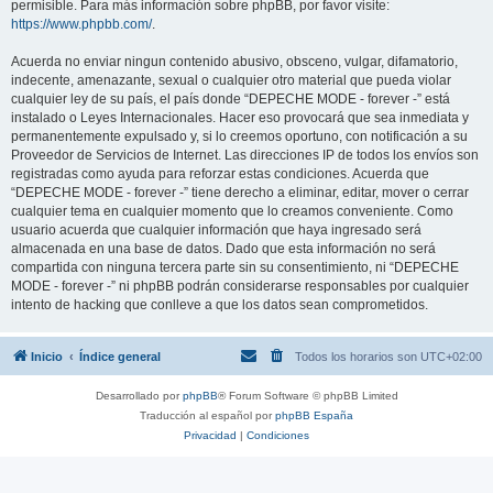
permisible. Para más información sobre phpBB, por favor visite:
https://www.phpbb.com/
.
Acuerda no enviar ningun contenido abusivo, obsceno, vulgar, difamatorio,
indecente, amenazante, sexual o cualquier otro material que pueda violar
cualquier ley de su país, el país donde “DEPECHE MODE - forever -” está
instalado o Leyes Internacionales. Hacer eso provocará que sea inmediata y
permanentemente expulsado y, si lo creemos oportuno, con notificación a su
Proveedor de Servicios de Internet. Las direcciones IP de todos los envíos son
registradas como ayuda para reforzar estas condiciones. Acuerda que
“DEPECHE MODE - forever -” tiene derecho a eliminar, editar, mover o cerrar
cualquier tema en cualquier momento que lo creamos conveniente. Como
usuario acuerda que cualquier información que haya ingresado será
almacenada en una base de datos. Dado que esta información no será
compartida con ninguna tercera parte sin su consentimiento, ni “DEPECHE
MODE - forever -” ni phpBB podrán considerarse responsables por cualquier
intento de hacking que conlleve a que los datos sean comprometidos.
Inicio
Índice general
Todos los horarios son
UTC+02:00
Desarrollado por
phpBB
® Forum Software © phpBB Limited
Traducción al español por
phpBB España
Privacidad
|
Condiciones