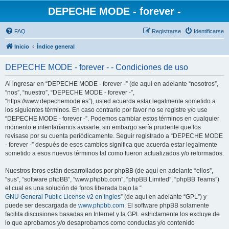
DEPECHE MODE - forever -
FAQ
Registrarse
Identificarse
Inicio
Índice general
DEPECHE MODE - forever - - Condiciones de uso
Al ingresar en “DEPECHE MODE - forever -” (de aquí en adelante “nosotros”,
“nos”, “nuestro”, “DEPECHE MODE - forever -”,
“https://www.depechemode.es”), usted acuerda estar legalmente sometido a
los siguientes términos. En caso contrario por favor no se registre y/o use
“DEPECHE MODE - forever -”. Podemos cambiar estos términos en cualquier
momento e intentaríamos avisarle, sin embargo sería prudente que los
revisase por su cuenta periódicamente. Seguir registrado a “DEPECHE MODE
- forever -” después de esos cambios significa que acuerda estar legalmente
sometido a esos nuevos términos tal como fueron actualizados y/o reformados.
Nuestros foros están desarrollados por phpBB (de aquí en adelante “ellos”,
“sus”, “software phpBB”, “www.phpbb.com”, “phpBB Limited”, “phpBB Teams”)
el cual es una solución de foros liberada bajo la “
GNU General Public License v2 en Ingles
” (de aquí en adelante “GPL”) y
puede ser descargada de
www.phpbb.com
. El software phpBB solamente
facilita discusiones basadas en Internet y la GPL estrictamente los excluye de
lo que aprobamos y/o desaprobamos como conductas y/o contenido