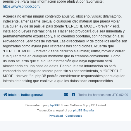
permisible. Para más información sobre phpBB, por favor visite:
https://www.phpbb.com/
.
Acuerda no enviar ningun contenido abusivo, obsceno, vulgar, difamatorio,
indecente, amenazante, sexual o cualquier otro material que pueda violar
cualquier ley de su país, el país donde “DEPECHE MODE - forever -” está
instalado o Leyes Internacionales. Hacer eso provocará que sea inmediata y
permanentemente expulsado y, si lo creemos oportuno, con notificación a su
Proveedor de Servicios de Internet. Las direcciones IP de todos los envíos son
registradas como ayuda para reforzar estas condiciones. Acuerda que
“DEPECHE MODE - forever -” tiene derecho a eliminar, editar, mover o cerrar
cualquier tema en cualquier momento que lo creamos conveniente. Como
usuario acuerda que cualquier información que haya ingresado será
almacenada en una base de datos. Dado que esta información no será
compartida con ninguna tercera parte sin su consentimiento, ni “DEPECHE
MODE - forever -” ni phpBB podrán considerarse responsables por cualquier
intento de hacking que conlleve a que los datos sean comprometidos.
Inicio
Índice general
Todos los horarios son
UTC+02:00
Desarrollado por
phpBB
® Forum Software © phpBB Limited
Traducción al español por
phpBB España
Privacidad
|
Condiciones