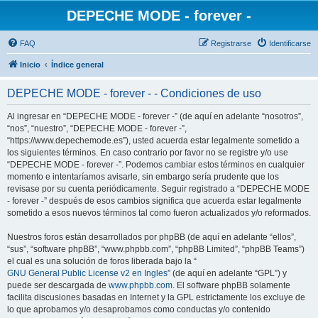
DEPECHE MODE - forever -
FAQ
Registrarse
Identificarse
Inicio
Índice general
DEPECHE MODE - forever - - Condiciones de uso
Al ingresar en “DEPECHE MODE - forever -” (de aquí en adelante “nosotros”,
“nos”, “nuestro”, “DEPECHE MODE - forever -”,
“https://www.depechemode.es”), usted acuerda estar legalmente sometido a
los siguientes términos. En caso contrario por favor no se registre y/o use
“DEPECHE MODE - forever -”. Podemos cambiar estos términos en cualquier
momento e intentaríamos avisarle, sin embargo sería prudente que los
revisase por su cuenta periódicamente. Seguir registrado a “DEPECHE MODE
- forever -” después de esos cambios significa que acuerda estar legalmente
sometido a esos nuevos términos tal como fueron actualizados y/o reformados.
Nuestros foros están desarrollados por phpBB (de aquí en adelante “ellos”,
“sus”, “software phpBB”, “www.phpbb.com”, “phpBB Limited”, “phpBB Teams”)
el cual es una solución de foros liberada bajo la “
GNU General Public License v2 en Ingles
” (de aquí en adelante “GPL”) y
puede ser descargada de
www.phpbb.com
. El software phpBB solamente
facilita discusiones basadas en Internet y la GPL estrictamente los excluye de
lo que aprobamos y/o desaprobamos como conductas y/o contenido