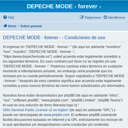
DEPECHE MODE - forever -
FAQ
Registrarse
Identificarse
Inicio
Índice general
DEPECHE MODE - forever - - Condiciones de uso
Al ingresar en “DEPECHE MODE - forever -” (de aquí en adelante “nosotros”,
“nos”, “nuestro”, “DEPECHE MODE - forever -”,
“https://www.depechemode.es”), usted acuerda estar legalmente sometido a
los siguientes términos. En caso contrario por favor no se registre y/o use
“DEPECHE MODE - forever -”. Podemos cambiar estos términos en cualquier
momento e intentaríamos avisarle, sin embargo sería prudente que los
revisase por su cuenta periódicamente. Seguir registrado a “DEPECHE MODE
- forever -” después de esos cambios significa que acuerda estar legalmente
sometido a esos nuevos términos tal como fueron actualizados y/o reformados.
Nuestros foros están desarrollados por phpBB (de aquí en adelante “ellos”,
“sus”, “software phpBB”, “www.phpbb.com”, “phpBB Limited”, “phpBB Teams”)
el cual es una solución de foros liberada bajo la “
GNU General Public License v2 en Ingles
” (de aquí en adelante “GPL”) y
puede ser descargada de
www.phpbb.com
. El software phpBB solamente
facilita discusiones basadas en Internet y la GPL estrictamente los excluye de
lo que aprobamos y/o desaprobamos como conductas y/o contenido