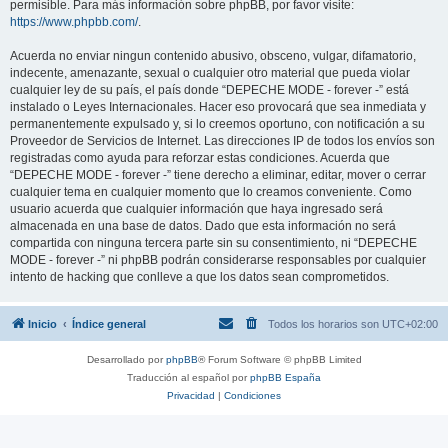
permisible. Para más información sobre phpBB, por favor visite:
https://www.phpbb.com/
.
Acuerda no enviar ningun contenido abusivo, obsceno, vulgar, difamatorio,
indecente, amenazante, sexual o cualquier otro material que pueda violar
cualquier ley de su país, el país donde “DEPECHE MODE - forever -” está
instalado o Leyes Internacionales. Hacer eso provocará que sea inmediata y
permanentemente expulsado y, si lo creemos oportuno, con notificación a su
Proveedor de Servicios de Internet. Las direcciones IP de todos los envíos son
registradas como ayuda para reforzar estas condiciones. Acuerda que
“DEPECHE MODE - forever -” tiene derecho a eliminar, editar, mover o cerrar
cualquier tema en cualquier momento que lo creamos conveniente. Como
usuario acuerda que cualquier información que haya ingresado será
almacenada en una base de datos. Dado que esta información no será
compartida con ninguna tercera parte sin su consentimiento, ni “DEPECHE
MODE - forever -” ni phpBB podrán considerarse responsables por cualquier
intento de hacking que conlleve a que los datos sean comprometidos.
Inicio
Índice general
Todos los horarios son
UTC+02:00
Desarrollado por
phpBB
® Forum Software © phpBB Limited
Traducción al español por
phpBB España
Privacidad
|
Condiciones