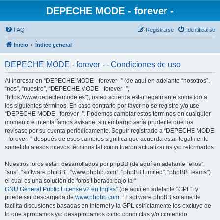
DEPECHE MODE - forever -
FAQ
Registrarse
Identificarse
Inicio
Índice general
DEPECHE MODE - forever - - Condiciones de uso
Al ingresar en “DEPECHE MODE - forever -” (de aquí en adelante “nosotros”,
“nos”, “nuestro”, “DEPECHE MODE - forever -”,
“https://www.depechemode.es”), usted acuerda estar legalmente sometido a
los siguientes términos. En caso contrario por favor no se registre y/o use
“DEPECHE MODE - forever -”. Podemos cambiar estos términos en cualquier
momento e intentaríamos avisarle, sin embargo sería prudente que los
revisase por su cuenta periódicamente. Seguir registrado a “DEPECHE MODE
- forever -” después de esos cambios significa que acuerda estar legalmente
sometido a esos nuevos términos tal como fueron actualizados y/o reformados.
Nuestros foros están desarrollados por phpBB (de aquí en adelante “ellos”,
“sus”, “software phpBB”, “www.phpbb.com”, “phpBB Limited”, “phpBB Teams”)
el cual es una solución de foros liberada bajo la “
GNU General Public License v2 en Ingles
” (de aquí en adelante “GPL”) y
puede ser descargada de
www.phpbb.com
. El software phpBB solamente
facilita discusiones basadas en Internet y la GPL estrictamente los excluye de
lo que aprobamos y/o desaprobamos como conductas y/o contenido