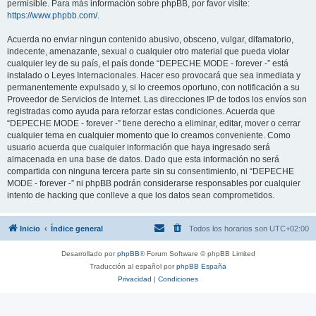
permisible. Para más información sobre phpBB, por favor visite:
https://www.phpbb.com/
.
Acuerda no enviar ningun contenido abusivo, obsceno, vulgar, difamatorio,
indecente, amenazante, sexual o cualquier otro material que pueda violar
cualquier ley de su país, el país donde “DEPECHE MODE - forever -” está
instalado o Leyes Internacionales. Hacer eso provocará que sea inmediata y
permanentemente expulsado y, si lo creemos oportuno, con notificación a su
Proveedor de Servicios de Internet. Las direcciones IP de todos los envíos son
registradas como ayuda para reforzar estas condiciones. Acuerda que
“DEPECHE MODE - forever -” tiene derecho a eliminar, editar, mover o cerrar
cualquier tema en cualquier momento que lo creamos conveniente. Como
usuario acuerda que cualquier información que haya ingresado será
almacenada en una base de datos. Dado que esta información no será
compartida con ninguna tercera parte sin su consentimiento, ni “DEPECHE
MODE - forever -” ni phpBB podrán considerarse responsables por cualquier
intento de hacking que conlleve a que los datos sean comprometidos.
Inicio
Índice general
Todos los horarios son
UTC+02:00
Desarrollado por
phpBB
® Forum Software © phpBB Limited
Traducción al español por
phpBB España
Privacidad
|
Condiciones