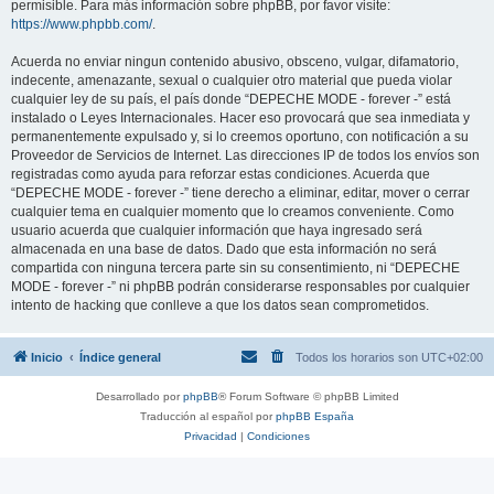
permisible. Para más información sobre phpBB, por favor visite:
https://www.phpbb.com/
.
Acuerda no enviar ningun contenido abusivo, obsceno, vulgar, difamatorio,
indecente, amenazante, sexual o cualquier otro material que pueda violar
cualquier ley de su país, el país donde “DEPECHE MODE - forever -” está
instalado o Leyes Internacionales. Hacer eso provocará que sea inmediata y
permanentemente expulsado y, si lo creemos oportuno, con notificación a su
Proveedor de Servicios de Internet. Las direcciones IP de todos los envíos son
registradas como ayuda para reforzar estas condiciones. Acuerda que
“DEPECHE MODE - forever -” tiene derecho a eliminar, editar, mover o cerrar
cualquier tema en cualquier momento que lo creamos conveniente. Como
usuario acuerda que cualquier información que haya ingresado será
almacenada en una base de datos. Dado que esta información no será
compartida con ninguna tercera parte sin su consentimiento, ni “DEPECHE
MODE - forever -” ni phpBB podrán considerarse responsables por cualquier
intento de hacking que conlleve a que los datos sean comprometidos.
Inicio
Índice general
Todos los horarios son
UTC+02:00
Desarrollado por
phpBB
® Forum Software © phpBB Limited
Traducción al español por
phpBB España
Privacidad
|
Condiciones