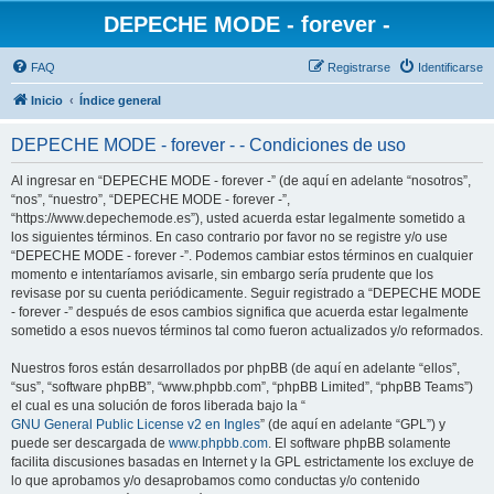
DEPECHE MODE - forever -
FAQ
Registrarse
Identificarse
Inicio
Índice general
DEPECHE MODE - forever - - Condiciones de uso
Al ingresar en “DEPECHE MODE - forever -” (de aquí en adelante “nosotros”,
“nos”, “nuestro”, “DEPECHE MODE - forever -”,
“https://www.depechemode.es”), usted acuerda estar legalmente sometido a
los siguientes términos. En caso contrario por favor no se registre y/o use
“DEPECHE MODE - forever -”. Podemos cambiar estos términos en cualquier
momento e intentaríamos avisarle, sin embargo sería prudente que los
revisase por su cuenta periódicamente. Seguir registrado a “DEPECHE MODE
- forever -” después de esos cambios significa que acuerda estar legalmente
sometido a esos nuevos términos tal como fueron actualizados y/o reformados.
Nuestros foros están desarrollados por phpBB (de aquí en adelante “ellos”,
“sus”, “software phpBB”, “www.phpbb.com”, “phpBB Limited”, “phpBB Teams”)
el cual es una solución de foros liberada bajo la “
GNU General Public License v2 en Ingles
” (de aquí en adelante “GPL”) y
puede ser descargada de
www.phpbb.com
. El software phpBB solamente
facilita discusiones basadas en Internet y la GPL estrictamente los excluye de
lo que aprobamos y/o desaprobamos como conductas y/o contenido