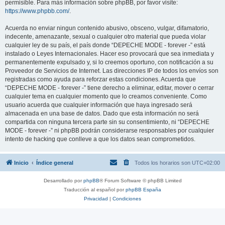
permisible. Para más información sobre phpBB, por favor visite:
https://www.phpbb.com/
.
Acuerda no enviar ningun contenido abusivo, obsceno, vulgar, difamatorio,
indecente, amenazante, sexual o cualquier otro material que pueda violar
cualquier ley de su país, el país donde “DEPECHE MODE - forever -” está
instalado o Leyes Internacionales. Hacer eso provocará que sea inmediata y
permanentemente expulsado y, si lo creemos oportuno, con notificación a su
Proveedor de Servicios de Internet. Las direcciones IP de todos los envíos son
registradas como ayuda para reforzar estas condiciones. Acuerda que
“DEPECHE MODE - forever -” tiene derecho a eliminar, editar, mover o cerrar
cualquier tema en cualquier momento que lo creamos conveniente. Como
usuario acuerda que cualquier información que haya ingresado será
almacenada en una base de datos. Dado que esta información no será
compartida con ninguna tercera parte sin su consentimiento, ni “DEPECHE
MODE - forever -” ni phpBB podrán considerarse responsables por cualquier
intento de hacking que conlleve a que los datos sean comprometidos.
Inicio
Índice general
Todos los horarios son
UTC+02:00
Desarrollado por
phpBB
® Forum Software © phpBB Limited
Traducción al español por
phpBB España
Privacidad
|
Condiciones