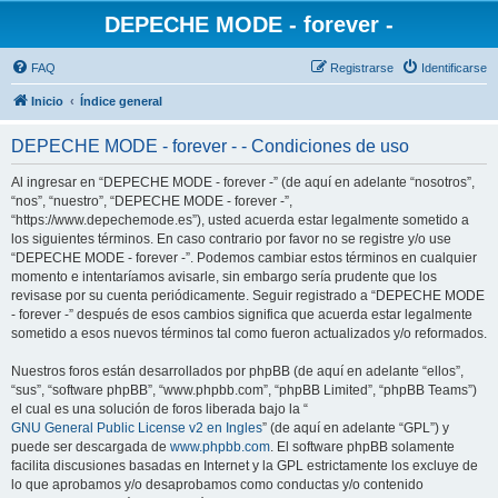
DEPECHE MODE - forever -
FAQ
Registrarse
Identificarse
Inicio
Índice general
DEPECHE MODE - forever - - Condiciones de uso
Al ingresar en “DEPECHE MODE - forever -” (de aquí en adelante “nosotros”,
“nos”, “nuestro”, “DEPECHE MODE - forever -”,
“https://www.depechemode.es”), usted acuerda estar legalmente sometido a
los siguientes términos. En caso contrario por favor no se registre y/o use
“DEPECHE MODE - forever -”. Podemos cambiar estos términos en cualquier
momento e intentaríamos avisarle, sin embargo sería prudente que los
revisase por su cuenta periódicamente. Seguir registrado a “DEPECHE MODE
- forever -” después de esos cambios significa que acuerda estar legalmente
sometido a esos nuevos términos tal como fueron actualizados y/o reformados.
Nuestros foros están desarrollados por phpBB (de aquí en adelante “ellos”,
“sus”, “software phpBB”, “www.phpbb.com”, “phpBB Limited”, “phpBB Teams”)
el cual es una solución de foros liberada bajo la “
GNU General Public License v2 en Ingles
” (de aquí en adelante “GPL”) y
puede ser descargada de
www.phpbb.com
. El software phpBB solamente
facilita discusiones basadas en Internet y la GPL estrictamente los excluye de
lo que aprobamos y/o desaprobamos como conductas y/o contenido