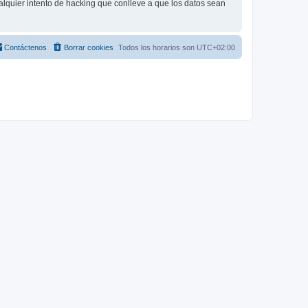
lquier intento de hacking que conlleve a que los datos sean
Contáctenos
Borrar cookies
Todos los horarios son
UTC+02:00