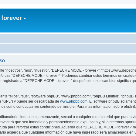
orever -
uso
te “nosotros”, “nos”, “nuestro”, “DEPECHE MODE - forever -”, “https://www.depech
re y/o use “DEPECHE MODE - forever -”. Podemos cambiar estos términos en cualqui
uir registrado a “DEPECHE MODE - forever -” después de esos cambios significa q
nte “ellos”, “sus”, “software phpBB”, “www.phpbb.com”, “phpBB Limited”, “phpBB Te
te “GPL”) y puede ser descargada de
www.phpbb.com
. El software phpBB solamente
os como conductas y/o contenido permisible. Para más información sobre phpBB, p
 difamatorio, indecente, amenazante, sexual o cualquier otro material que pueda 
 provocará que sea inmediata y permanentemente expulsado y, si lo creemos oportuno
yuda para reforzar estas condiciones. Acuerda que “DEPECHE MODE - forever -” tien
rio acuerda que cualquier información que haya ingresado será almacenada en u