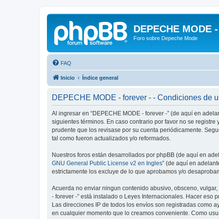
DEPECHE MODE - f
Foro sobre Depeche Mode
FAQ
Inicio
Índice general
DEPECHE MODE - forever - - Condiciones de 
Al ingresar en “DEPECHE MODE - forever -” (de aquí en adelan
siguientes términos. En caso contrario por favor no se regist
prudente que los revisase por su cuenta periódicamente. Seg
tal como fueron actualizados y/o reformados.
Nuestros foros están desarrollados por phpBB (de aquí en adela
GNU General Public License v2 en Ingles
” (de aquí en adelan
estrictamente los excluye de lo que aprobamos y/o desaprobam
Acuerda no enviar ningun contenido abusivo, obsceno, vulgar,
- forever -” está instalado o Leyes Internacionales. Hacer eso
Las direcciones IP de todos los envíos son registradas como a
en cualquier momento que lo creamos conveniente. Como usua