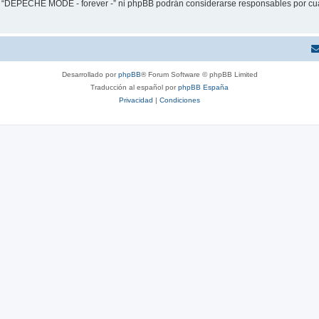
ni “DEPECHE MODE - forever -” ni phpBB podrán considerarse responsables por cua
Desarrollado por
phpBB
® Forum Software © phpBB Limited
Traducción al español por
phpBB España
Privacidad
|
Condiciones