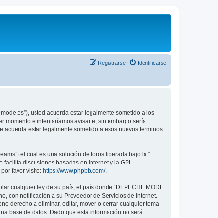
Registrarse
Identificarse
emode.es”), usted acuerda estar legalmente sometido a los
er momento e intentaríamos avisarle, sin embargo sería
ue acuerda estar legalmente sometido a esos nuevos términos
ams”) el cual es una solución de foros liberada bajo la “
 facilita discusiones basadas en Internet y la GPL
or favor visite:
https://www.phpbb.com/
.
violar cualquier ley de su país, el país donde “DEPECHE MODE
, con notificación a su Proveedor de Servicios de Internet.
e derecho a eliminar, editar, mover o cerrar cualquier tema
na base de datos. Dado que esta información no será