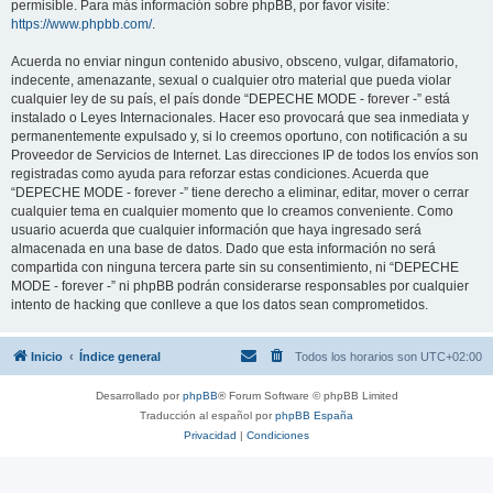
permisible. Para más información sobre phpBB, por favor visite:
https://www.phpbb.com/
.
Acuerda no enviar ningun contenido abusivo, obsceno, vulgar, difamatorio,
indecente, amenazante, sexual o cualquier otro material que pueda violar
cualquier ley de su país, el país donde “DEPECHE MODE - forever -” está
instalado o Leyes Internacionales. Hacer eso provocará que sea inmediata y
permanentemente expulsado y, si lo creemos oportuno, con notificación a su
Proveedor de Servicios de Internet. Las direcciones IP de todos los envíos son
registradas como ayuda para reforzar estas condiciones. Acuerda que
“DEPECHE MODE - forever -” tiene derecho a eliminar, editar, mover o cerrar
cualquier tema en cualquier momento que lo creamos conveniente. Como
usuario acuerda que cualquier información que haya ingresado será
almacenada en una base de datos. Dado que esta información no será
compartida con ninguna tercera parte sin su consentimiento, ni “DEPECHE
MODE - forever -” ni phpBB podrán considerarse responsables por cualquier
intento de hacking que conlleve a que los datos sean comprometidos.
Inicio
Índice general
Todos los horarios son
UTC+02:00
Desarrollado por
phpBB
® Forum Software © phpBB Limited
Traducción al español por
phpBB España
Privacidad
|
Condiciones