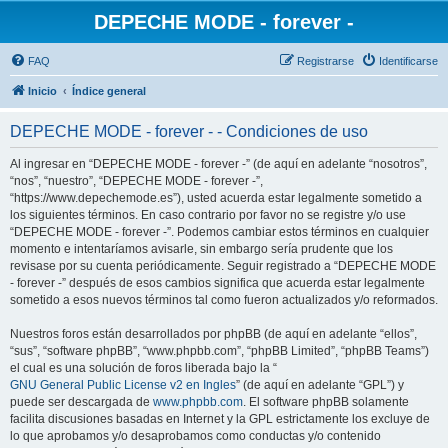
DEPECHE MODE - forever -
FAQ
Registrarse
Identificarse
Inicio
Índice general
DEPECHE MODE - forever - - Condiciones de uso
Al ingresar en “DEPECHE MODE - forever -” (de aquí en adelante “nosotros”,
“nos”, “nuestro”, “DEPECHE MODE - forever -”,
“https://www.depechemode.es”), usted acuerda estar legalmente sometido a
los siguientes términos. En caso contrario por favor no se registre y/o use
“DEPECHE MODE - forever -”. Podemos cambiar estos términos en cualquier
momento e intentaríamos avisarle, sin embargo sería prudente que los
revisase por su cuenta periódicamente. Seguir registrado a “DEPECHE MODE
- forever -” después de esos cambios significa que acuerda estar legalmente
sometido a esos nuevos términos tal como fueron actualizados y/o reformados.
Nuestros foros están desarrollados por phpBB (de aquí en adelante “ellos”,
“sus”, “software phpBB”, “www.phpbb.com”, “phpBB Limited”, “phpBB Teams”)
el cual es una solución de foros liberada bajo la “
GNU General Public License v2 en Ingles
” (de aquí en adelante “GPL”) y
puede ser descargada de
www.phpbb.com
. El software phpBB solamente
facilita discusiones basadas en Internet y la GPL estrictamente los excluye de
lo que aprobamos y/o desaprobamos como conductas y/o contenido