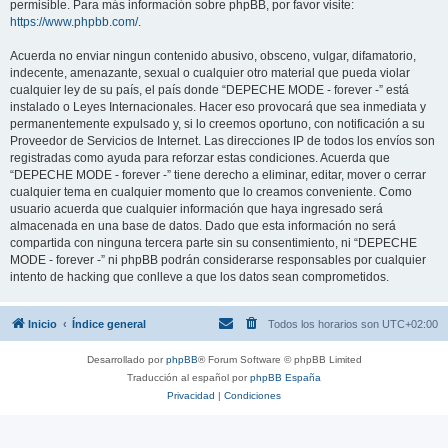
permisible. Para más información sobre phpBB, por favor visite:
https://www.phpbb.com/
.
Acuerda no enviar ningun contenido abusivo, obsceno, vulgar, difamatorio,
indecente, amenazante, sexual o cualquier otro material que pueda violar
cualquier ley de su país, el país donde “DEPECHE MODE - forever -” está
instalado o Leyes Internacionales. Hacer eso provocará que sea inmediata y
permanentemente expulsado y, si lo creemos oportuno, con notificación a su
Proveedor de Servicios de Internet. Las direcciones IP de todos los envíos son
registradas como ayuda para reforzar estas condiciones. Acuerda que
“DEPECHE MODE - forever -” tiene derecho a eliminar, editar, mover o cerrar
cualquier tema en cualquier momento que lo creamos conveniente. Como
usuario acuerda que cualquier información que haya ingresado será
almacenada en una base de datos. Dado que esta información no será
compartida con ninguna tercera parte sin su consentimiento, ni “DEPECHE
MODE - forever -” ni phpBB podrán considerarse responsables por cualquier
intento de hacking que conlleve a que los datos sean comprometidos.
Inicio
Índice general
Todos los horarios son
UTC+02:00
Desarrollado por
phpBB
® Forum Software © phpBB Limited
Traducción al español por
phpBB España
Privacidad
|
Condiciones