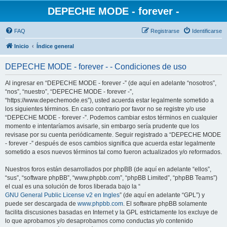
DEPECHE MODE - forever -
FAQ
Registrarse
Identificarse
Inicio
Índice general
DEPECHE MODE - forever - - Condiciones de uso
Al ingresar en “DEPECHE MODE - forever -” (de aquí en adelante “nosotros”,
“nos”, “nuestro”, “DEPECHE MODE - forever -”,
“https://www.depechemode.es”), usted acuerda estar legalmente sometido a
los siguientes términos. En caso contrario por favor no se registre y/o use
“DEPECHE MODE - forever -”. Podemos cambiar estos términos en cualquier
momento e intentaríamos avisarle, sin embargo sería prudente que los
revisase por su cuenta periódicamente. Seguir registrado a “DEPECHE MODE
- forever -” después de esos cambios significa que acuerda estar legalmente
sometido a esos nuevos términos tal como fueron actualizados y/o reformados.
Nuestros foros están desarrollados por phpBB (de aquí en adelante “ellos”,
“sus”, “software phpBB”, “www.phpbb.com”, “phpBB Limited”, “phpBB Teams”)
el cual es una solución de foros liberada bajo la “
GNU General Public License v2 en Ingles
” (de aquí en adelante “GPL”) y
puede ser descargada de
www.phpbb.com
. El software phpBB solamente
facilita discusiones basadas en Internet y la GPL estrictamente los excluye de
lo que aprobamos y/o desaprobamos como conductas y/o contenido