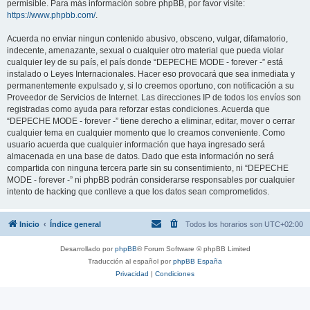
permisible. Para más información sobre phpBB, por favor visite:
https://www.phpbb.com/
.
Acuerda no enviar ningun contenido abusivo, obsceno, vulgar, difamatorio,
indecente, amenazante, sexual o cualquier otro material que pueda violar
cualquier ley de su país, el país donde “DEPECHE MODE - forever -” está
instalado o Leyes Internacionales. Hacer eso provocará que sea inmediata y
permanentemente expulsado y, si lo creemos oportuno, con notificación a su
Proveedor de Servicios de Internet. Las direcciones IP de todos los envíos son
registradas como ayuda para reforzar estas condiciones. Acuerda que
“DEPECHE MODE - forever -” tiene derecho a eliminar, editar, mover o cerrar
cualquier tema en cualquier momento que lo creamos conveniente. Como
usuario acuerda que cualquier información que haya ingresado será
almacenada en una base de datos. Dado que esta información no será
compartida con ninguna tercera parte sin su consentimiento, ni “DEPECHE
MODE - forever -” ni phpBB podrán considerarse responsables por cualquier
intento de hacking que conlleve a que los datos sean comprometidos.
Inicio
Índice general
Todos los horarios son
UTC+02:00
Desarrollado por
phpBB
® Forum Software © phpBB Limited
Traducción al español por
phpBB España
Privacidad
|
Condiciones