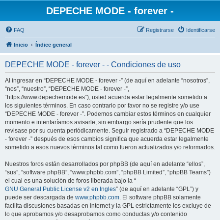
DEPECHE MODE - forever -
FAQ
Registrarse
Identificarse
Inicio
Índice general
DEPECHE MODE - forever - - Condiciones de uso
Al ingresar en “DEPECHE MODE - forever -” (de aquí en adelante “nosotros”,
“nos”, “nuestro”, “DEPECHE MODE - forever -”,
“https://www.depechemode.es”), usted acuerda estar legalmente sometido a
los siguientes términos. En caso contrario por favor no se registre y/o use
“DEPECHE MODE - forever -”. Podemos cambiar estos términos en cualquier
momento e intentaríamos avisarle, sin embargo sería prudente que los
revisase por su cuenta periódicamente. Seguir registrado a “DEPECHE MODE
- forever -” después de esos cambios significa que acuerda estar legalmente
sometido a esos nuevos términos tal como fueron actualizados y/o reformados.
Nuestros foros están desarrollados por phpBB (de aquí en adelante “ellos”,
“sus”, “software phpBB”, “www.phpbb.com”, “phpBB Limited”, “phpBB Teams”)
el cual es una solución de foros liberada bajo la “
GNU General Public License v2 en Ingles
” (de aquí en adelante “GPL”) y
puede ser descargada de
www.phpbb.com
. El software phpBB solamente
facilita discusiones basadas en Internet y la GPL estrictamente los excluye de
lo que aprobamos y/o desaprobamos como conductas y/o contenido