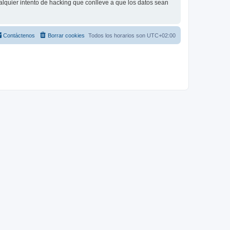
lquier intento de hacking que conlleve a que los datos sean
Contáctenos
Borrar cookies
Todos los horarios son
UTC+02:00