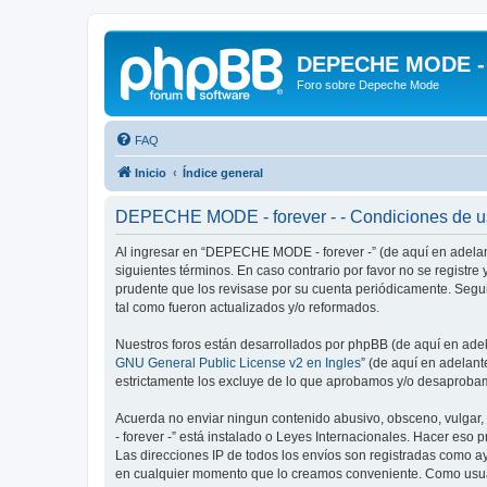
DEPECHE MODE - f
Foro sobre Depeche Mode
FAQ
Inicio
Índice general
DEPECHE MODE - forever - - Condiciones de 
Al ingresar en “DEPECHE MODE - forever -” (de aquí en adelan
siguientes términos. En caso contrario por favor no se regist
prudente que los revisase por su cuenta periódicamente. Seg
tal como fueron actualizados y/o reformados.
Nuestros foros están desarrollados por phpBB (de aquí en adela
GNU General Public License v2 en Ingles
” (de aquí en adelan
estrictamente los excluye de lo que aprobamos y/o desaprobam
Acuerda no enviar ningun contenido abusivo, obsceno, vulgar,
- forever -” está instalado o Leyes Internacionales. Hacer eso
Las direcciones IP de todos los envíos son registradas como a
en cualquier momento que lo creamos conveniente. Como usua