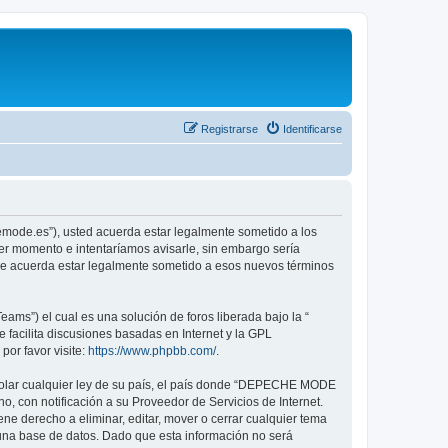
Registrarse
Identificarse
emode.es”), usted acuerda estar legalmente sometido a los
er momento e intentaríamos avisarle, sin embargo sería
ue acuerda estar legalmente sometido a esos nuevos términos
ams”) el cual es una solución de foros liberada bajo la “
 facilita discusiones basadas en Internet y la GPL
or favor visite:
https://www.phpbb.com/
.
violar cualquier ley de su país, el país donde “DEPECHE MODE
, con notificación a su Proveedor de Servicios de Internet.
e derecho a eliminar, editar, mover o cerrar cualquier tema
na base de datos. Dado que esta información no será