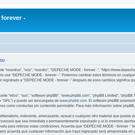
orever -
uso
te “nosotros”, “nos”, “nuestro”, “DEPECHE MODE - forever -”, “https://www.depech
re y/o use “DEPECHE MODE - forever -”. Podemos cambiar estos términos en cualqui
uir registrado a “DEPECHE MODE - forever -” después de esos cambios significa q
nte “ellos”, “sus”, “software phpBB”, “www.phpbb.com”, “phpBB Limited”, “phpBB Te
te “GPL”) y puede ser descargada de
www.phpbb.com
. El software phpBB solamente
os como conductas y/o contenido permisible. Para más información sobre phpBB, p
 difamatorio, indecente, amenazante, sexual o cualquier otro material que pueda 
 provocará que sea inmediata y permanentemente expulsado y, si lo creemos oportuno
yuda para reforzar estas condiciones. Acuerda que “DEPECHE MODE - forever -” tien
rio acuerda que cualquier información que haya ingresado será almacenada en u