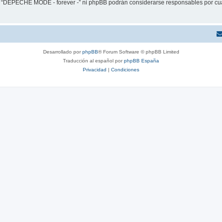
ni “DEPECHE MODE - forever -” ni phpBB podrán considerarse responsables por cua
Desarrollado por
phpBB
® Forum Software © phpBB Limited
Traducción al español por
phpBB España
Privacidad
|
Condiciones