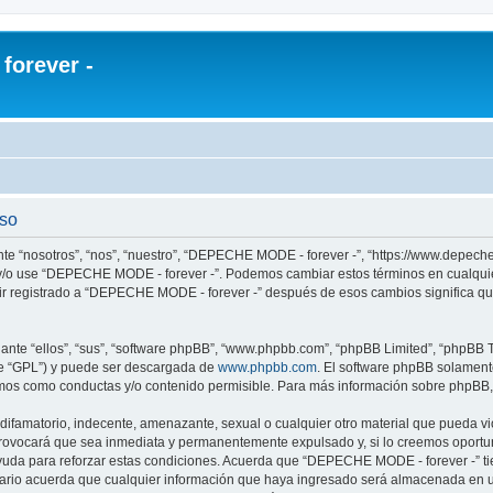
orever -
uso
te “nosotros”, “nos”, “nuestro”, “DEPECHE MODE - forever -”, “https://www.depech
re y/o use “DEPECHE MODE - forever -”. Podemos cambiar estos términos en cualqui
uir registrado a “DEPECHE MODE - forever -” después de esos cambios significa q
nte “ellos”, “sus”, “software phpBB”, “www.phpbb.com”, “phpBB Limited”, “phpBB Te
te “GPL”) y puede ser descargada de
www.phpbb.com
. El software phpBB solamente
os como conductas y/o contenido permisible. Para más información sobre phpBB, p
 difamatorio, indecente, amenazante, sexual o cualquier otro material que pueda 
 provocará que sea inmediata y permanentemente expulsado y, si lo creemos oportuno
yuda para reforzar estas condiciones. Acuerda que “DEPECHE MODE - forever -” tien
rio acuerda que cualquier información que haya ingresado será almacenada en u