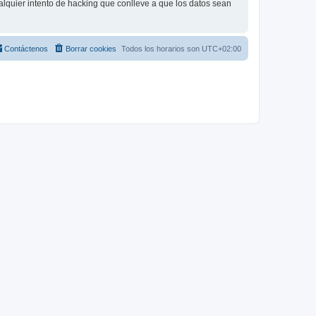
lquier intento de hacking que conlleve a que los datos sean
Contáctenos
Borrar cookies
Todos los horarios son
UTC+02:00