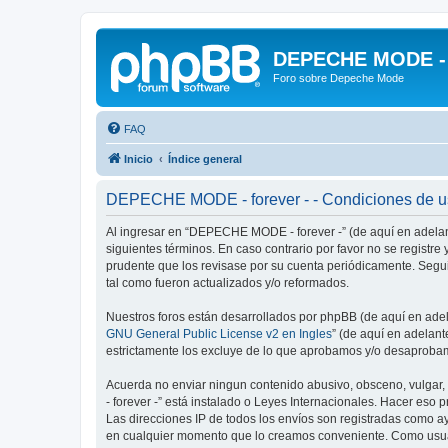
DEPECHE MODE - f
Foro sobre Depeche Mode
FAQ
Inicio
Índice general
DEPECHE MODE - forever - - Condiciones de 
Al ingresar en “DEPECHE MODE - forever -” (de aquí en adelan
siguientes términos. En caso contrario por favor no se regist
prudente que los revisase por su cuenta periódicamente. Seg
tal como fueron actualizados y/o reformados.
Nuestros foros están desarrollados por phpBB (de aquí en adela
GNU General Public License v2 en Ingles
” (de aquí en adelan
estrictamente los excluye de lo que aprobamos y/o desaprobam
Acuerda no enviar ningun contenido abusivo, obsceno, vulgar,
- forever -” está instalado o Leyes Internacionales. Hacer eso
Las direcciones IP de todos los envíos son registradas como a
en cualquier momento que lo creamos conveniente. Como usua