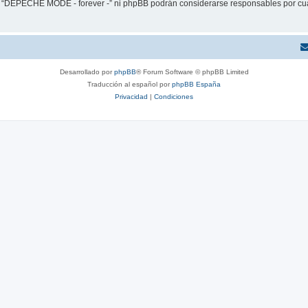
ni “DEPECHE MODE - forever -” ni phpBB podrán considerarse responsables por cua
Desarrollado por
phpBB
® Forum Software © phpBB Limited
Traducción al español por
phpBB España
Privacidad
|
Condiciones