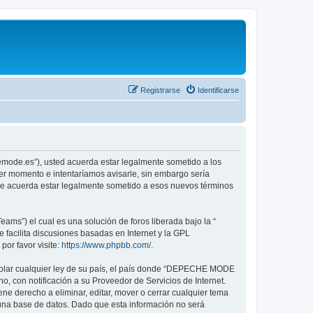
Registrarse
Identificarse
emode.es”), usted acuerda estar legalmente sometido a los
er momento e intentaríamos avisarle, sin embargo sería
ue acuerda estar legalmente sometido a esos nuevos términos
ams”) el cual es una solución de foros liberada bajo la “
 facilita discusiones basadas en Internet y la GPL
or favor visite:
https://www.phpbb.com/
.
violar cualquier ley de su país, el país donde “DEPECHE MODE
, con notificación a su Proveedor de Servicios de Internet.
e derecho a eliminar, editar, mover o cerrar cualquier tema
na base de datos. Dado que esta información no será