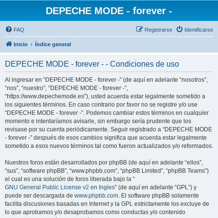
DEPECHE MODE - forever -
FAQ
Registrarse
Identificarse
Inicio
Índice general
DEPECHE MODE - forever - - Condiciones de uso
Al ingresar en “DEPECHE MODE - forever -” (de aquí en adelante “nosotros”,
“nos”, “nuestro”, “DEPECHE MODE - forever -”,
“https://www.depechemode.es”), usted acuerda estar legalmente sometido a
los siguientes términos. En caso contrario por favor no se registre y/o use
“DEPECHE MODE - forever -”. Podemos cambiar estos términos en cualquier
momento e intentaríamos avisarle, sin embargo sería prudente que los
revisase por su cuenta periódicamente. Seguir registrado a “DEPECHE MODE
- forever -” después de esos cambios significa que acuerda estar legalmente
sometido a esos nuevos términos tal como fueron actualizados y/o reformados.
Nuestros foros están desarrollados por phpBB (de aquí en adelante “ellos”,
“sus”, “software phpBB”, “www.phpbb.com”, “phpBB Limited”, “phpBB Teams”)
el cual es una solución de foros liberada bajo la “
GNU General Public License v2 en Ingles
” (de aquí en adelante “GPL”) y
puede ser descargada de
www.phpbb.com
. El software phpBB solamente
facilita discusiones basadas en Internet y la GPL estrictamente los excluye de
lo que aprobamos y/o desaprobamos como conductas y/o contenido