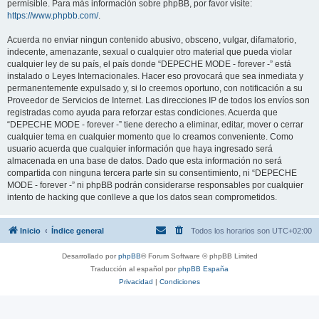
permisible. Para más información sobre phpBB, por favor visite:
https://www.phpbb.com/
.
Acuerda no enviar ningun contenido abusivo, obsceno, vulgar, difamatorio,
indecente, amenazante, sexual o cualquier otro material que pueda violar
cualquier ley de su país, el país donde “DEPECHE MODE - forever -” está
instalado o Leyes Internacionales. Hacer eso provocará que sea inmediata y
permanentemente expulsado y, si lo creemos oportuno, con notificación a su
Proveedor de Servicios de Internet. Las direcciones IP de todos los envíos son
registradas como ayuda para reforzar estas condiciones. Acuerda que
“DEPECHE MODE - forever -” tiene derecho a eliminar, editar, mover o cerrar
cualquier tema en cualquier momento que lo creamos conveniente. Como
usuario acuerda que cualquier información que haya ingresado será
almacenada en una base de datos. Dado que esta información no será
compartida con ninguna tercera parte sin su consentimiento, ni “DEPECHE
MODE - forever -” ni phpBB podrán considerarse responsables por cualquier
intento de hacking que conlleve a que los datos sean comprometidos.
Inicio
Índice general
Todos los horarios son
UTC+02:00
Desarrollado por
phpBB
® Forum Software © phpBB Limited
Traducción al español por
phpBB España
Privacidad
|
Condiciones