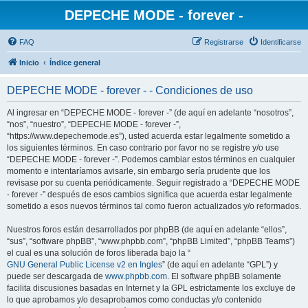
DEPECHE MODE - forever -
FAQ
Registrarse
Identificarse
Inicio
Índice general
DEPECHE MODE - forever - - Condiciones de uso
Al ingresar en “DEPECHE MODE - forever -” (de aquí en adelante “nosotros”,
“nos”, “nuestro”, “DEPECHE MODE - forever -”,
“https://www.depechemode.es”), usted acuerda estar legalmente sometido a
los siguientes términos. En caso contrario por favor no se registre y/o use
“DEPECHE MODE - forever -”. Podemos cambiar estos términos en cualquier
momento e intentaríamos avisarle, sin embargo sería prudente que los
revisase por su cuenta periódicamente. Seguir registrado a “DEPECHE MODE
- forever -” después de esos cambios significa que acuerda estar legalmente
sometido a esos nuevos términos tal como fueron actualizados y/o reformados.
Nuestros foros están desarrollados por phpBB (de aquí en adelante “ellos”,
“sus”, “software phpBB”, “www.phpbb.com”, “phpBB Limited”, “phpBB Teams”)
el cual es una solución de foros liberada bajo la “
GNU General Public License v2 en Ingles
” (de aquí en adelante “GPL”) y
puede ser descargada de
www.phpbb.com
. El software phpBB solamente
facilita discusiones basadas en Internet y la GPL estrictamente los excluye de
lo que aprobamos y/o desaprobamos como conductas y/o contenido