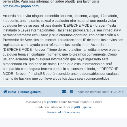
permisible. Para más información sobre phpBB, por favor visite:
https://www.phpbb.com/
.
Acuerda no enviar ningun contenido abusivo, obsceno, vulgar, difamatorio,
indecente, amenazante, sexual o cualquier otro material que pueda violar
cualquier ley de su país, el país donde “DEPECHE MODE - forever -” está
instalado o Leyes Internacionales. Hacer eso provocará que sea inmediata y
permanentemente expulsado y, si lo creemos oportuno, con notificación a su
Proveedor de Servicios de Internet. Las direcciones IP de todos los envíos son
registradas como ayuda para reforzar estas condiciones. Acuerda que
“DEPECHE MODE - forever -” tiene derecho a eliminar, editar, mover o cerrar
cualquier tema en cualquier momento que lo creamos conveniente. Como
usuario acuerda que cualquier información que haya ingresado será
almacenada en una base de datos. Dado que esta información no será
compartida con ninguna tercera parte sin su consentimiento, ni “DEPECHE
MODE - forever -” ni phpBB podrán considerarse responsables por cualquier
intento de hacking que conlleve a que los datos sean comprometidos.
Inicio
Índice general
Todos los horarios son
UTC+02:00
Desarrollado por
phpBB
® Forum Software © phpBB Limited
Traducción al español por
phpBB España
Privacidad
|
Condiciones