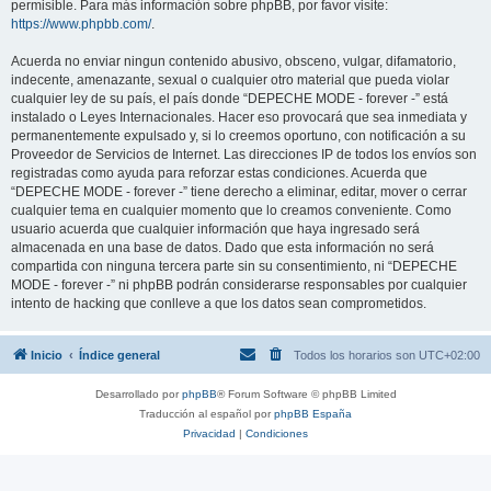
permisible. Para más información sobre phpBB, por favor visite:
https://www.phpbb.com/
.
Acuerda no enviar ningun contenido abusivo, obsceno, vulgar, difamatorio,
indecente, amenazante, sexual o cualquier otro material que pueda violar
cualquier ley de su país, el país donde “DEPECHE MODE - forever -” está
instalado o Leyes Internacionales. Hacer eso provocará que sea inmediata y
permanentemente expulsado y, si lo creemos oportuno, con notificación a su
Proveedor de Servicios de Internet. Las direcciones IP de todos los envíos son
registradas como ayuda para reforzar estas condiciones. Acuerda que
“DEPECHE MODE - forever -” tiene derecho a eliminar, editar, mover o cerrar
cualquier tema en cualquier momento que lo creamos conveniente. Como
usuario acuerda que cualquier información que haya ingresado será
almacenada en una base de datos. Dado que esta información no será
compartida con ninguna tercera parte sin su consentimiento, ni “DEPECHE
MODE - forever -” ni phpBB podrán considerarse responsables por cualquier
intento de hacking que conlleve a que los datos sean comprometidos.
Inicio
Índice general
Todos los horarios son
UTC+02:00
Desarrollado por
phpBB
® Forum Software © phpBB Limited
Traducción al español por
phpBB España
Privacidad
|
Condiciones