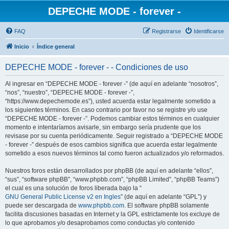
DEPECHE MODE - forever -
FAQ
Registrarse
Identificarse
Inicio
Índice general
DEPECHE MODE - forever - - Condiciones de uso
Al ingresar en “DEPECHE MODE - forever -” (de aquí en adelante “nosotros”,
“nos”, “nuestro”, “DEPECHE MODE - forever -”,
“https://www.depechemode.es”), usted acuerda estar legalmente sometido a
los siguientes términos. En caso contrario por favor no se registre y/o use
“DEPECHE MODE - forever -”. Podemos cambiar estos términos en cualquier
momento e intentaríamos avisarle, sin embargo sería prudente que los
revisase por su cuenta periódicamente. Seguir registrado a “DEPECHE MODE
- forever -” después de esos cambios significa que acuerda estar legalmente
sometido a esos nuevos términos tal como fueron actualizados y/o reformados.
Nuestros foros están desarrollados por phpBB (de aquí en adelante “ellos”,
“sus”, “software phpBB”, “www.phpbb.com”, “phpBB Limited”, “phpBB Teams”)
el cual es una solución de foros liberada bajo la “
GNU General Public License v2 en Ingles
” (de aquí en adelante “GPL”) y
puede ser descargada de
www.phpbb.com
. El software phpBB solamente
facilita discusiones basadas en Internet y la GPL estrictamente los excluye de
lo que aprobamos y/o desaprobamos como conductas y/o contenido