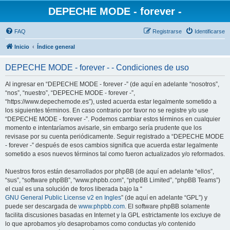
DEPECHE MODE - forever -
FAQ
Registrarse
Identificarse
Inicio
Índice general
DEPECHE MODE - forever - - Condiciones de uso
Al ingresar en “DEPECHE MODE - forever -” (de aquí en adelante “nosotros”,
“nos”, “nuestro”, “DEPECHE MODE - forever -”,
“https://www.depechemode.es”), usted acuerda estar legalmente sometido a
los siguientes términos. En caso contrario por favor no se registre y/o use
“DEPECHE MODE - forever -”. Podemos cambiar estos términos en cualquier
momento e intentaríamos avisarle, sin embargo sería prudente que los
revisase por su cuenta periódicamente. Seguir registrado a “DEPECHE MODE
- forever -” después de esos cambios significa que acuerda estar legalmente
sometido a esos nuevos términos tal como fueron actualizados y/o reformados.
Nuestros foros están desarrollados por phpBB (de aquí en adelante “ellos”,
“sus”, “software phpBB”, “www.phpbb.com”, “phpBB Limited”, “phpBB Teams”)
el cual es una solución de foros liberada bajo la “
GNU General Public License v2 en Ingles
” (de aquí en adelante “GPL”) y
puede ser descargada de
www.phpbb.com
. El software phpBB solamente
facilita discusiones basadas en Internet y la GPL estrictamente los excluye de
lo que aprobamos y/o desaprobamos como conductas y/o contenido