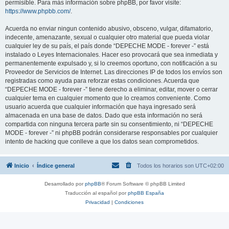
permisible. Para más información sobre phpBB, por favor visite:
https://www.phpbb.com/
.
Acuerda no enviar ningun contenido abusivo, obsceno, vulgar, difamatorio,
indecente, amenazante, sexual o cualquier otro material que pueda violar
cualquier ley de su país, el país donde “DEPECHE MODE - forever -” está
instalado o Leyes Internacionales. Hacer eso provocará que sea inmediata y
permanentemente expulsado y, si lo creemos oportuno, con notificación a su
Proveedor de Servicios de Internet. Las direcciones IP de todos los envíos son
registradas como ayuda para reforzar estas condiciones. Acuerda que
“DEPECHE MODE - forever -” tiene derecho a eliminar, editar, mover o cerrar
cualquier tema en cualquier momento que lo creamos conveniente. Como
usuario acuerda que cualquier información que haya ingresado será
almacenada en una base de datos. Dado que esta información no será
compartida con ninguna tercera parte sin su consentimiento, ni “DEPECHE
MODE - forever -” ni phpBB podrán considerarse responsables por cualquier
intento de hacking que conlleve a que los datos sean comprometidos.
Inicio
Índice general
Todos los horarios son
UTC+02:00
Desarrollado por
phpBB
® Forum Software © phpBB Limited
Traducción al español por
phpBB España
Privacidad
|
Condiciones