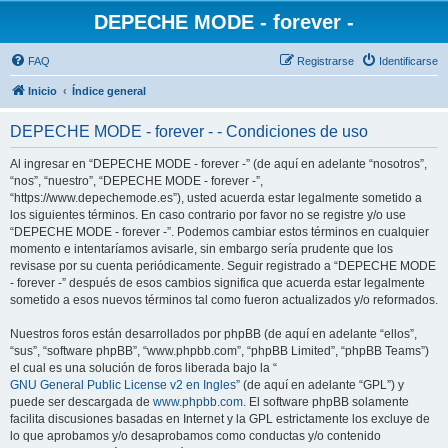
DEPECHE MODE - forever -
FAQ
Registrarse
Identificarse
Inicio
Índice general
DEPECHE MODE - forever - - Condiciones de uso
Al ingresar en “DEPECHE MODE - forever -” (de aquí en adelante “nosotros”,
“nos”, “nuestro”, “DEPECHE MODE - forever -”,
“https://www.depechemode.es”), usted acuerda estar legalmente sometido a
los siguientes términos. En caso contrario por favor no se registre y/o use
“DEPECHE MODE - forever -”. Podemos cambiar estos términos en cualquier
momento e intentaríamos avisarle, sin embargo sería prudente que los
revisase por su cuenta periódicamente. Seguir registrado a “DEPECHE MODE
- forever -” después de esos cambios significa que acuerda estar legalmente
sometido a esos nuevos términos tal como fueron actualizados y/o reformados.
Nuestros foros están desarrollados por phpBB (de aquí en adelante “ellos”,
“sus”, “software phpBB”, “www.phpbb.com”, “phpBB Limited”, “phpBB Teams”)
el cual es una solución de foros liberada bajo la “
GNU General Public License v2 en Ingles
” (de aquí en adelante “GPL”) y
puede ser descargada de
www.phpbb.com
. El software phpBB solamente
facilita discusiones basadas en Internet y la GPL estrictamente los excluye de
lo que aprobamos y/o desaprobamos como conductas y/o contenido