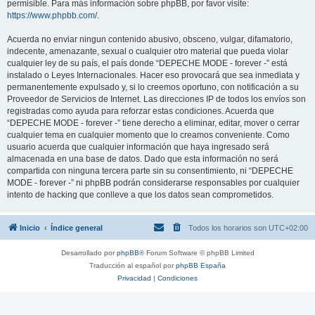
permisible. Para más información sobre phpBB, por favor visite:
https://www.phpbb.com/
.
Acuerda no enviar ningun contenido abusivo, obsceno, vulgar, difamatorio,
indecente, amenazante, sexual o cualquier otro material que pueda violar
cualquier ley de su país, el país donde “DEPECHE MODE - forever -” está
instalado o Leyes Internacionales. Hacer eso provocará que sea inmediata y
permanentemente expulsado y, si lo creemos oportuno, con notificación a su
Proveedor de Servicios de Internet. Las direcciones IP de todos los envíos son
registradas como ayuda para reforzar estas condiciones. Acuerda que
“DEPECHE MODE - forever -” tiene derecho a eliminar, editar, mover o cerrar
cualquier tema en cualquier momento que lo creamos conveniente. Como
usuario acuerda que cualquier información que haya ingresado será
almacenada en una base de datos. Dado que esta información no será
compartida con ninguna tercera parte sin su consentimiento, ni “DEPECHE
MODE - forever -” ni phpBB podrán considerarse responsables por cualquier
intento de hacking que conlleve a que los datos sean comprometidos.
Inicio
Índice general
Todos los horarios son
UTC+02:00
Desarrollado por
phpBB
® Forum Software © phpBB Limited
Traducción al español por
phpBB España
Privacidad
|
Condiciones