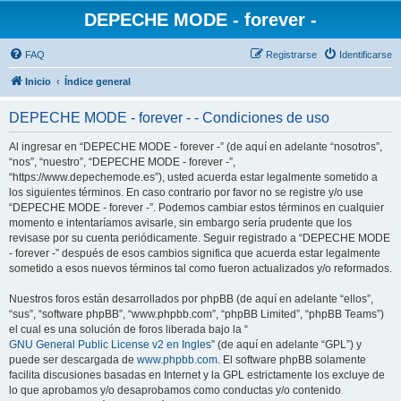
DEPECHE MODE - forever -
FAQ
Registrarse
Identificarse
Inicio
Índice general
DEPECHE MODE - forever - - Condiciones de uso
Al ingresar en “DEPECHE MODE - forever -” (de aquí en adelante “nosotros”,
“nos”, “nuestro”, “DEPECHE MODE - forever -”,
“https://www.depechemode.es”), usted acuerda estar legalmente sometido a
los siguientes términos. En caso contrario por favor no se registre y/o use
“DEPECHE MODE - forever -”. Podemos cambiar estos términos en cualquier
momento e intentaríamos avisarle, sin embargo sería prudente que los
revisase por su cuenta periódicamente. Seguir registrado a “DEPECHE MODE
- forever -” después de esos cambios significa que acuerda estar legalmente
sometido a esos nuevos términos tal como fueron actualizados y/o reformados.
Nuestros foros están desarrollados por phpBB (de aquí en adelante “ellos”,
“sus”, “software phpBB”, “www.phpbb.com”, “phpBB Limited”, “phpBB Teams”)
el cual es una solución de foros liberada bajo la “
GNU General Public License v2 en Ingles
” (de aquí en adelante “GPL”) y
puede ser descargada de
www.phpbb.com
. El software phpBB solamente
facilita discusiones basadas en Internet y la GPL estrictamente los excluye de
lo que aprobamos y/o desaprobamos como conductas y/o contenido