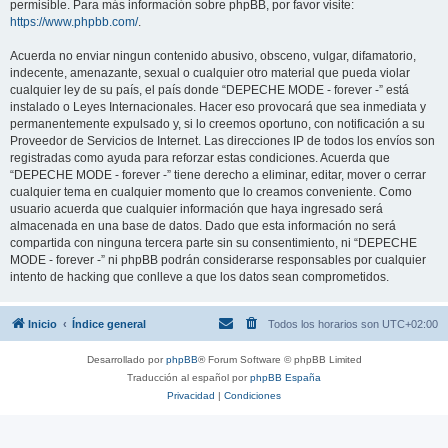
permisible. Para más información sobre phpBB, por favor visite:
https://www.phpbb.com/
.
Acuerda no enviar ningun contenido abusivo, obsceno, vulgar, difamatorio,
indecente, amenazante, sexual o cualquier otro material que pueda violar
cualquier ley de su país, el país donde “DEPECHE MODE - forever -” está
instalado o Leyes Internacionales. Hacer eso provocará que sea inmediata y
permanentemente expulsado y, si lo creemos oportuno, con notificación a su
Proveedor de Servicios de Internet. Las direcciones IP de todos los envíos son
registradas como ayuda para reforzar estas condiciones. Acuerda que
“DEPECHE MODE - forever -” tiene derecho a eliminar, editar, mover o cerrar
cualquier tema en cualquier momento que lo creamos conveniente. Como
usuario acuerda que cualquier información que haya ingresado será
almacenada en una base de datos. Dado que esta información no será
compartida con ninguna tercera parte sin su consentimiento, ni “DEPECHE
MODE - forever -” ni phpBB podrán considerarse responsables por cualquier
intento de hacking que conlleve a que los datos sean comprometidos.
Inicio
Índice general
Todos los horarios son
UTC+02:00
Desarrollado por
phpBB
® Forum Software © phpBB Limited
Traducción al español por
phpBB España
Privacidad
|
Condiciones