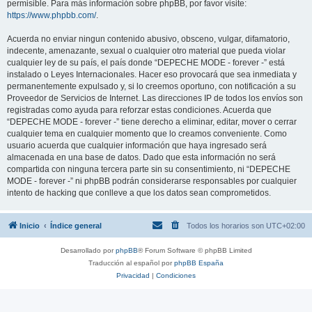
permisible. Para más información sobre phpBB, por favor visite:
https://www.phpbb.com/
.
Acuerda no enviar ningun contenido abusivo, obsceno, vulgar, difamatorio,
indecente, amenazante, sexual o cualquier otro material que pueda violar
cualquier ley de su país, el país donde “DEPECHE MODE - forever -” está
instalado o Leyes Internacionales. Hacer eso provocará que sea inmediata y
permanentemente expulsado y, si lo creemos oportuno, con notificación a su
Proveedor de Servicios de Internet. Las direcciones IP de todos los envíos son
registradas como ayuda para reforzar estas condiciones. Acuerda que
“DEPECHE MODE - forever -” tiene derecho a eliminar, editar, mover o cerrar
cualquier tema en cualquier momento que lo creamos conveniente. Como
usuario acuerda que cualquier información que haya ingresado será
almacenada en una base de datos. Dado que esta información no será
compartida con ninguna tercera parte sin su consentimiento, ni “DEPECHE
MODE - forever -” ni phpBB podrán considerarse responsables por cualquier
intento de hacking que conlleve a que los datos sean comprometidos.
Inicio
Índice general
Todos los horarios son
UTC+02:00
Desarrollado por
phpBB
® Forum Software © phpBB Limited
Traducción al español por
phpBB España
Privacidad
|
Condiciones