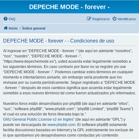
DEPECHE MODE - forever -
FAQ
Registrarse
Identificarse
Inicio
Índice general
DEPECHE MODE - forever - - Condiciones de uso
Al ingresar en “DEPECHE MODE - forever -” (de aquí en adelante “nosotros”,
“nos”, “nuestro”, “DEPECHE MODE - forever -”,
“https://www.depechemode.es”), usted acuerda estar legalmente sometido a
los siguientes términos. En caso contrario por favor no se registre y/o use
“DEPECHE MODE - forever -”. Podemos cambiar estos términos en cualquier
momento e intentaríamos avisarle, sin embargo sería prudente que los
revisase por su cuenta periódicamente. Seguir registrado a “DEPECHE MODE
- forever -” después de esos cambios significa que acuerda estar legalmente
sometido a esos nuevos términos tal como fueron actualizados y/o reformados.
Nuestros foros están desarrollados por phpBB (de aquí en adelante “ellos”,
“sus”, “software phpBB”, “www.phpbb.com”, “phpBB Limited”, “phpBB Teams”)
el cual es una solución de foros liberada bajo la “
GNU General Public License v2 en Ingles
” (de aquí en adelante “GPL”) y
puede ser descargada de
www.phpbb.com
. El software phpBB solamente
facilita discusiones basadas en Internet y la GPL estrictamente los excluye de
lo que aprobamos y/o desaprobamos como conductas y/o contenido