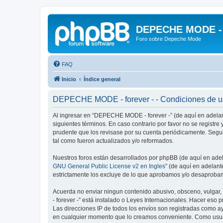
DEPECHE MODE - f
Foro sobre Depeche Mode
FAQ
Inicio
Índice general
DEPECHE MODE - forever - - Condiciones de 
Al ingresar en “DEPECHE MODE - forever -” (de aquí en adelan
siguientes términos. En caso contrario por favor no se regist
prudente que los revisase por su cuenta periódicamente. Seg
tal como fueron actualizados y/o reformados.
Nuestros foros están desarrollados por phpBB (de aquí en adela
GNU General Public License v2 en Ingles
” (de aquí en adelan
estrictamente los excluye de lo que aprobamos y/o desaprobam
Acuerda no enviar ningun contenido abusivo, obsceno, vulgar,
- forever -” está instalado o Leyes Internacionales. Hacer eso
Las direcciones IP de todos los envíos son registradas como a
en cualquier momento que lo creamos conveniente. Como usua