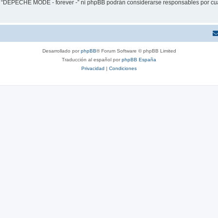
ni “DEPECHE MODE - forever -” ni phpBB podrán considerarse responsables por cua
Desarrollado por
phpBB
® Forum Software © phpBB Limited
Traducción al español por
phpBB España
Privacidad
|
Condiciones