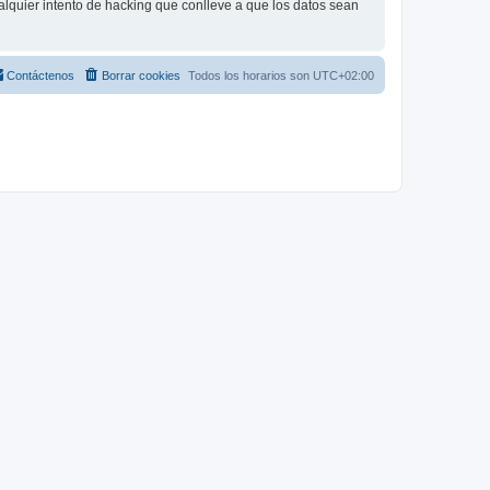
lquier intento de hacking que conlleve a que los datos sean
Contáctenos
Borrar cookies
Todos los horarios son
UTC+02:00