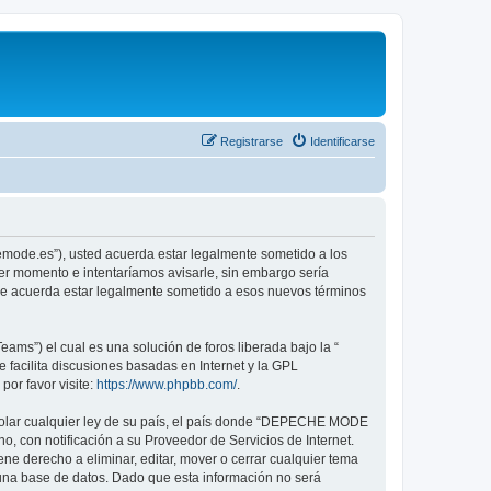
Registrarse
Identificarse
emode.es”), usted acuerda estar legalmente sometido a los
er momento e intentaríamos avisarle, sin embargo sería
ue acuerda estar legalmente sometido a esos nuevos términos
ams”) el cual es una solución de foros liberada bajo la “
 facilita discusiones basadas en Internet y la GPL
or favor visite:
https://www.phpbb.com/
.
violar cualquier ley de su país, el país donde “DEPECHE MODE
, con notificación a su Proveedor de Servicios de Internet.
e derecho a eliminar, editar, mover o cerrar cualquier tema
na base de datos. Dado que esta información no será