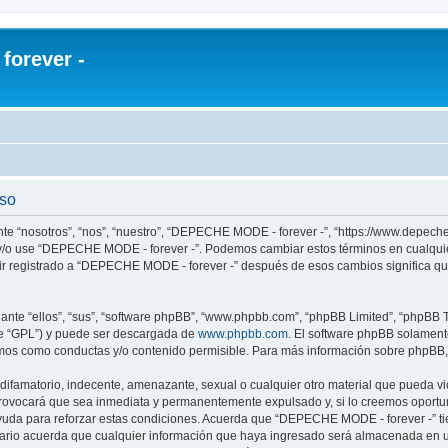
orever -
uso
te “nosotros”, “nos”, “nuestro”, “DEPECHE MODE - forever -”, “https://www.depech
re y/o use “DEPECHE MODE - forever -”. Podemos cambiar estos términos en cualqui
uir registrado a “DEPECHE MODE - forever -” después de esos cambios significa q
nte “ellos”, “sus”, “software phpBB”, “www.phpbb.com”, “phpBB Limited”, “phpBB Te
te “GPL”) y puede ser descargada de
www.phpbb.com
. El software phpBB solamente
os como conductas y/o contenido permisible. Para más información sobre phpBB, p
 difamatorio, indecente, amenazante, sexual o cualquier otro material que pueda 
 provocará que sea inmediata y permanentemente expulsado y, si lo creemos oportuno
yuda para reforzar estas condiciones. Acuerda que “DEPECHE MODE - forever -” tien
rio acuerda que cualquier información que haya ingresado será almacenada en u