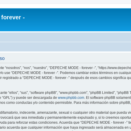
orever -
uso
te “nosotros”, “nos”, “nuestro”, “DEPECHE MODE - forever -”, “https://www.depech
re y/o use “DEPECHE MODE - forever -”. Podemos cambiar estos términos en cualqui
uir registrado a “DEPECHE MODE - forever -” después de esos cambios significa q
nte “ellos”, “sus”, “software phpBB”, “www.phpbb.com”, “phpBB Limited”, “phpBB Te
te “GPL”) y puede ser descargada de
www.phpbb.com
. El software phpBB solamente
os como conductas y/o contenido permisible. Para más información sobre phpBB, p
 difamatorio, indecente, amenazante, sexual o cualquier otro material que pueda 
 provocará que sea inmediata y permanentemente expulsado y, si lo creemos oportuno
yuda para reforzar estas condiciones. Acuerda que “DEPECHE MODE - forever -” tien
rio acuerda que cualquier información que haya ingresado será almacenada en u