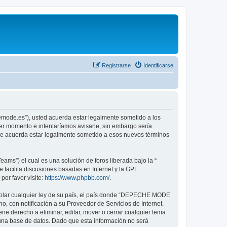
Registrarse
Identificarse
emode.es”), usted acuerda estar legalmente sometido a los
er momento e intentaríamos avisarle, sin embargo sería
ue acuerda estar legalmente sometido a esos nuevos términos
ams”) el cual es una solución de foros liberada bajo la “
 facilita discusiones basadas en Internet y la GPL
or favor visite:
https://www.phpbb.com/
.
violar cualquier ley de su país, el país donde “DEPECHE MODE
, con notificación a su Proveedor de Servicios de Internet.
e derecho a eliminar, editar, mover o cerrar cualquier tema
na base de datos. Dado que esta información no será