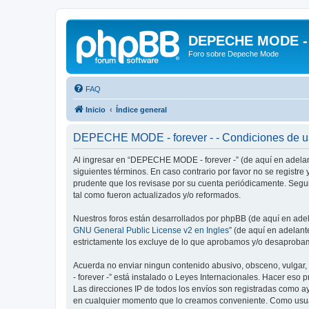
DEPECHE MODE - f
Foro sobre Depeche Mode
FAQ
Inicio
Índice general
DEPECHE MODE - forever - - Condiciones de 
Al ingresar en “DEPECHE MODE - forever -” (de aquí en adelan
siguientes términos. En caso contrario por favor no se regist
prudente que los revisase por su cuenta periódicamente. Seg
tal como fueron actualizados y/o reformados.
Nuestros foros están desarrollados por phpBB (de aquí en adela
GNU General Public License v2 en Ingles
” (de aquí en adelan
estrictamente los excluye de lo que aprobamos y/o desaprobam
Acuerda no enviar ningun contenido abusivo, obsceno, vulgar,
- forever -” está instalado o Leyes Internacionales. Hacer eso
Las direcciones IP de todos los envíos son registradas como a
en cualquier momento que lo creamos conveniente. Como usua