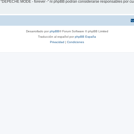
ni “DEPECHE MODE - forever -” ni phpBB podrán considerarse responsables por cua
Desarrollado por
phpBB
® Forum Software © phpBB Limited
Traducción al español por
phpBB España
Privacidad
|
Condiciones