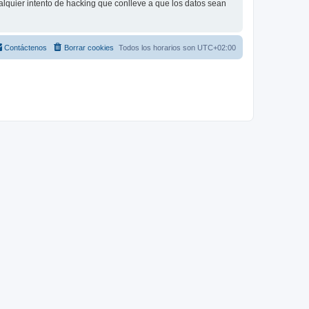
lquier intento de hacking que conlleve a que los datos sean
Contáctenos
Borrar cookies
Todos los horarios son
UTC+02:00