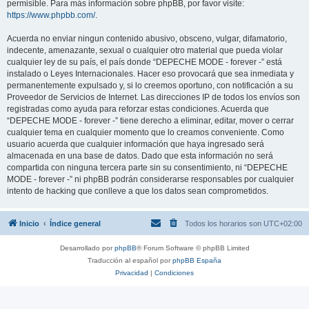
permisible. Para más información sobre phpBB, por favor visite:
https://www.phpbb.com/
.
Acuerda no enviar ningun contenido abusivo, obsceno, vulgar, difamatorio,
indecente, amenazante, sexual o cualquier otro material que pueda violar
cualquier ley de su país, el país donde “DEPECHE MODE - forever -” está
instalado o Leyes Internacionales. Hacer eso provocará que sea inmediata y
permanentemente expulsado y, si lo creemos oportuno, con notificación a su
Proveedor de Servicios de Internet. Las direcciones IP de todos los envíos son
registradas como ayuda para reforzar estas condiciones. Acuerda que
“DEPECHE MODE - forever -” tiene derecho a eliminar, editar, mover o cerrar
cualquier tema en cualquier momento que lo creamos conveniente. Como
usuario acuerda que cualquier información que haya ingresado será
almacenada en una base de datos. Dado que esta información no será
compartida con ninguna tercera parte sin su consentimiento, ni “DEPECHE
MODE - forever -” ni phpBB podrán considerarse responsables por cualquier
intento de hacking que conlleve a que los datos sean comprometidos.
Inicio
Índice general
Todos los horarios son
UTC+02:00
Desarrollado por
phpBB
® Forum Software © phpBB Limited
Traducción al español por
phpBB España
Privacidad
|
Condiciones