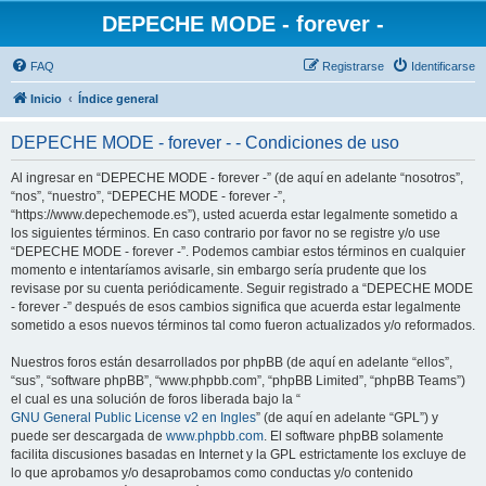
DEPECHE MODE - forever -
FAQ
Registrarse
Identificarse
Inicio
Índice general
DEPECHE MODE - forever - - Condiciones de uso
Al ingresar en “DEPECHE MODE - forever -” (de aquí en adelante “nosotros”,
“nos”, “nuestro”, “DEPECHE MODE - forever -”,
“https://www.depechemode.es”), usted acuerda estar legalmente sometido a
los siguientes términos. En caso contrario por favor no se registre y/o use
“DEPECHE MODE - forever -”. Podemos cambiar estos términos en cualquier
momento e intentaríamos avisarle, sin embargo sería prudente que los
revisase por su cuenta periódicamente. Seguir registrado a “DEPECHE MODE
- forever -” después de esos cambios significa que acuerda estar legalmente
sometido a esos nuevos términos tal como fueron actualizados y/o reformados.
Nuestros foros están desarrollados por phpBB (de aquí en adelante “ellos”,
“sus”, “software phpBB”, “www.phpbb.com”, “phpBB Limited”, “phpBB Teams”)
el cual es una solución de foros liberada bajo la “
GNU General Public License v2 en Ingles
” (de aquí en adelante “GPL”) y
puede ser descargada de
www.phpbb.com
. El software phpBB solamente
facilita discusiones basadas en Internet y la GPL estrictamente los excluye de
lo que aprobamos y/o desaprobamos como conductas y/o contenido