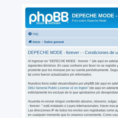
DEPECHE MODE - f
Foro sobre Depeche Mode
FAQ
Inicio
Índice general
DEPECHE MODE - forever - - Condiciones de 
Al ingresar en “DEPECHE MODE - forever -” (de aquí en adelan
siguientes términos. En caso contrario por favor no se regist
prudente que los revisase por su cuenta periódicamente. Seg
tal como fueron actualizados y/o reformados.
Nuestros foros están desarrollados por phpBB (de aquí en adela
GNU General Public License v2 en Ingles
” (de aquí en adelan
estrictamente los excluye de lo que aprobamos y/o desaprobam
Acuerda no enviar ningun contenido abusivo, obsceno, vulgar,
- forever -” está instalado o Leyes Internacionales. Hacer eso
Las direcciones IP de todos los envíos son registradas como a
en cualquier momento que lo creamos conveniente. Como usua