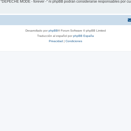
ni “DEPECHE MODE - forever -” ni phpBB podrán considerarse responsables por cua
Desarrollado por
phpBB
® Forum Software © phpBB Limited
Traducción al español por
phpBB España
Privacidad
|
Condiciones