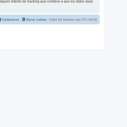
lquier intento de hacking que conlleve a que los datos sean
Contáctenos
Borrar cookies
Todos los horarios son
UTC+02:00