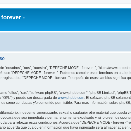
orever -
uso
te “nosotros”, “nos”, “nuestro”, “DEPECHE MODE - forever -”, “https://www.depech
re y/o use “DEPECHE MODE - forever -”. Podemos cambiar estos términos en cualqui
uir registrado a “DEPECHE MODE - forever -” después de esos cambios significa q
nte “ellos”, “sus”, “software phpBB”, “www.phpbb.com”, “phpBB Limited”, “phpBB Te
te “GPL”) y puede ser descargada de
www.phpbb.com
. El software phpBB solamente
os como conductas y/o contenido permisible. Para más información sobre phpBB, p
 difamatorio, indecente, amenazante, sexual o cualquier otro material que pueda 
 provocará que sea inmediata y permanentemente expulsado y, si lo creemos oportuno
yuda para reforzar estas condiciones. Acuerda que “DEPECHE MODE - forever -” tien
rio acuerda que cualquier información que haya ingresado será almacenada en u