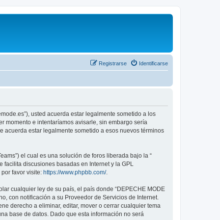
Registrarse
Identificarse
emode.es”), usted acuerda estar legalmente sometido a los
er momento e intentaríamos avisarle, sin embargo sería
ue acuerda estar legalmente sometido a esos nuevos términos
ams”) el cual es una solución de foros liberada bajo la “
 facilita discusiones basadas en Internet y la GPL
or favor visite:
https://www.phpbb.com/
.
violar cualquier ley de su país, el país donde “DEPECHE MODE
, con notificación a su Proveedor de Servicios de Internet.
e derecho a eliminar, editar, mover o cerrar cualquier tema
na base de datos. Dado que esta información no será