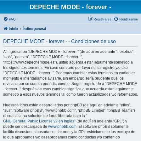
DEPECHE MODE - forever -
FAQ
Registrarse
Identificarse
Inicio
Índice general
DEPECHE MODE - forever - - Condiciones de uso
Al ingresar en “DEPECHE MODE - forever -” (de aquí en adelante “nosotros”,
“nos”, “nuestro”, “DEPECHE MODE - forever -”,
“https://www.depechemode.es”), usted acuerda estar legalmente sometido a
los siguientes términos. En caso contrario por favor no se registre y/o use
“DEPECHE MODE - forever -”. Podemos cambiar estos términos en cualquier
momento e intentaríamos avisarle, sin embargo sería prudente que los
revisase por su cuenta periódicamente. Seguir registrado a “DEPECHE MODE
- forever -” después de esos cambios significa que acuerda estar legalmente
sometido a esos nuevos términos tal como fueron actualizados y/o reformados.
Nuestros foros están desarrollados por phpBB (de aquí en adelante “ellos”,
“sus”, “software phpBB”, “www.phpbb.com”, “phpBB Limited”, “phpBB Teams”)
el cual es una solución de foros liberada bajo la “
GNU General Public License v2 en Ingles
” (de aquí en adelante “GPL”) y
puede ser descargada de
www.phpbb.com
. El software phpBB solamente
facilita discusiones basadas en Internet y la GPL estrictamente los excluye de
lo que aprobamos y/o desaprobamos como conductas y/o contenido