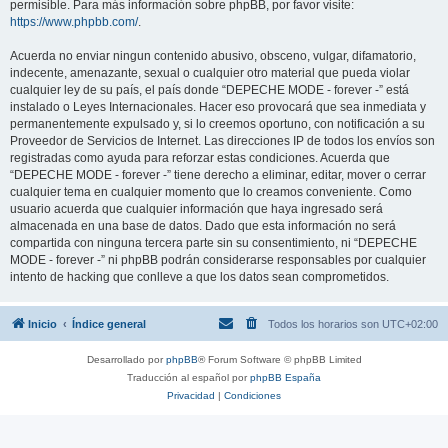
permisible. Para más información sobre phpBB, por favor visite:
https://www.phpbb.com/
.
Acuerda no enviar ningun contenido abusivo, obsceno, vulgar, difamatorio,
indecente, amenazante, sexual o cualquier otro material que pueda violar
cualquier ley de su país, el país donde “DEPECHE MODE - forever -” está
instalado o Leyes Internacionales. Hacer eso provocará que sea inmediata y
permanentemente expulsado y, si lo creemos oportuno, con notificación a su
Proveedor de Servicios de Internet. Las direcciones IP de todos los envíos son
registradas como ayuda para reforzar estas condiciones. Acuerda que
“DEPECHE MODE - forever -” tiene derecho a eliminar, editar, mover o cerrar
cualquier tema en cualquier momento que lo creamos conveniente. Como
usuario acuerda que cualquier información que haya ingresado será
almacenada en una base de datos. Dado que esta información no será
compartida con ninguna tercera parte sin su consentimiento, ni “DEPECHE
MODE - forever -” ni phpBB podrán considerarse responsables por cualquier
intento de hacking que conlleve a que los datos sean comprometidos.
Inicio
Índice general
Todos los horarios son
UTC+02:00
Desarrollado por
phpBB
® Forum Software © phpBB Limited
Traducción al español por
phpBB España
Privacidad
|
Condiciones