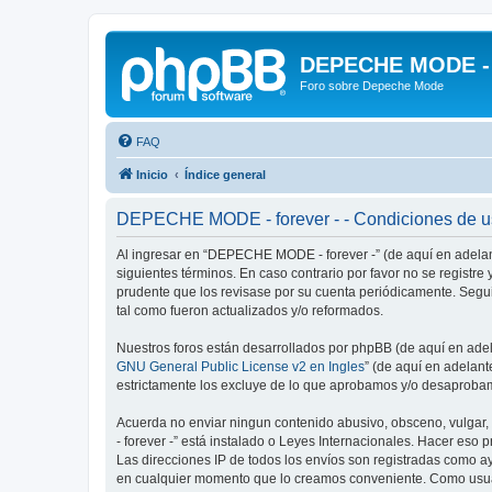
DEPECHE MODE - f
Foro sobre Depeche Mode
FAQ
Inicio
Índice general
DEPECHE MODE - forever - - Condiciones de 
Al ingresar en “DEPECHE MODE - forever -” (de aquí en adelan
siguientes términos. En caso contrario por favor no se regist
prudente que los revisase por su cuenta periódicamente. Seg
tal como fueron actualizados y/o reformados.
Nuestros foros están desarrollados por phpBB (de aquí en adela
GNU General Public License v2 en Ingles
” (de aquí en adelan
estrictamente los excluye de lo que aprobamos y/o desaprobam
Acuerda no enviar ningun contenido abusivo, obsceno, vulgar,
- forever -” está instalado o Leyes Internacionales. Hacer eso
Las direcciones IP de todos los envíos son registradas como a
en cualquier momento que lo creamos conveniente. Como usua