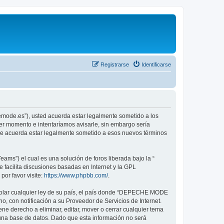
Registrarse
Identificarse
emode.es”), usted acuerda estar legalmente sometido a los
er momento e intentaríamos avisarle, sin embargo sería
ue acuerda estar legalmente sometido a esos nuevos términos
ams”) el cual es una solución de foros liberada bajo la “
 facilita discusiones basadas en Internet y la GPL
or favor visite:
https://www.phpbb.com/
.
violar cualquier ley de su país, el país donde “DEPECHE MODE
, con notificación a su Proveedor de Servicios de Internet.
e derecho a eliminar, editar, mover o cerrar cualquier tema
na base de datos. Dado que esta información no será