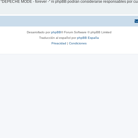
ni “DEPECHE MODE - forever -” ni phpBB podrán considerarse responsables por cua
Desarrollado por
phpBB
® Forum Software © phpBB Limited
Traducción al español por
phpBB España
Privacidad
|
Condiciones