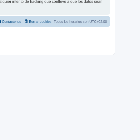
lquier intento de hacking que conlleve a que los datos sean
Contáctenos
Borrar cookies
Todos los horarios son
UTC+02:00