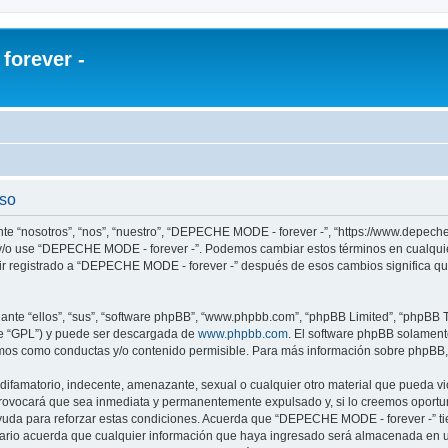
orever -
uso
te “nosotros”, “nos”, “nuestro”, “DEPECHE MODE - forever -”, “https://www.depech
re y/o use “DEPECHE MODE - forever -”. Podemos cambiar estos términos en cualqui
uir registrado a “DEPECHE MODE - forever -” después de esos cambios significa q
nte “ellos”, “sus”, “software phpBB”, “www.phpbb.com”, “phpBB Limited”, “phpBB Te
te “GPL”) y puede ser descargada de
www.phpbb.com
. El software phpBB solamente
os como conductas y/o contenido permisible. Para más información sobre phpBB, p
 difamatorio, indecente, amenazante, sexual o cualquier otro material que pueda 
 provocará que sea inmediata y permanentemente expulsado y, si lo creemos oportuno
yuda para reforzar estas condiciones. Acuerda que “DEPECHE MODE - forever -” tien
rio acuerda que cualquier información que haya ingresado será almacenada en u