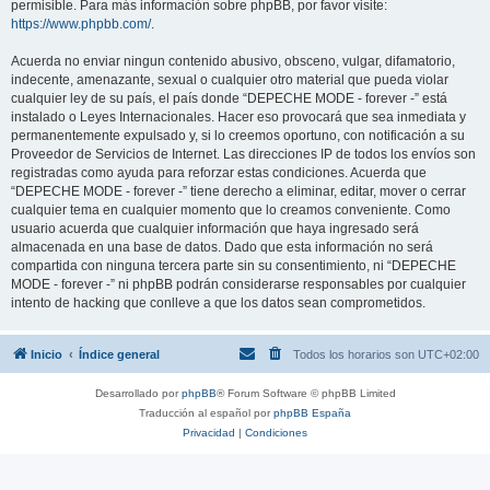
permisible. Para más información sobre phpBB, por favor visite:
https://www.phpbb.com/
.
Acuerda no enviar ningun contenido abusivo, obsceno, vulgar, difamatorio,
indecente, amenazante, sexual o cualquier otro material que pueda violar
cualquier ley de su país, el país donde “DEPECHE MODE - forever -” está
instalado o Leyes Internacionales. Hacer eso provocará que sea inmediata y
permanentemente expulsado y, si lo creemos oportuno, con notificación a su
Proveedor de Servicios de Internet. Las direcciones IP de todos los envíos son
registradas como ayuda para reforzar estas condiciones. Acuerda que
“DEPECHE MODE - forever -” tiene derecho a eliminar, editar, mover o cerrar
cualquier tema en cualquier momento que lo creamos conveniente. Como
usuario acuerda que cualquier información que haya ingresado será
almacenada en una base de datos. Dado que esta información no será
compartida con ninguna tercera parte sin su consentimiento, ni “DEPECHE
MODE - forever -” ni phpBB podrán considerarse responsables por cualquier
intento de hacking que conlleve a que los datos sean comprometidos.
Inicio
Índice general
Todos los horarios son
UTC+02:00
Desarrollado por
phpBB
® Forum Software © phpBB Limited
Traducción al español por
phpBB España
Privacidad
|
Condiciones