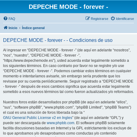
DEPECHE MODE - forever -
FAQ
Registrarse
Identificarse
Inicio
Índice general
DEPECHE MODE - forever - - Condiciones de uso
Al ingresar en “DEPECHE MODE - forever -” (de aquí en adelante “nosotros”,
“nos”, “nuestro”, “DEPECHE MODE - forever -”,
“https://www.depechemode.es”), usted acuerda estar legalmente sometido a
los siguientes términos. En caso contrario por favor no se registre y/o use
“DEPECHE MODE - forever -”. Podemos cambiar estos términos en cualquier
momento e intentaríamos avisarle, sin embargo sería prudente que los
revisase por su cuenta periódicamente. Seguir registrado a “DEPECHE MODE
- forever -” después de esos cambios significa que acuerda estar legalmente
sometido a esos nuevos términos tal como fueron actualizados y/o reformados.
Nuestros foros están desarrollados por phpBB (de aquí en adelante “ellos”,
“sus”, “software phpBB”, “www.phpbb.com”, “phpBB Limited”, “phpBB Teams”)
el cual es una solución de foros liberada bajo la “
GNU General Public License v2 en Ingles
” (de aquí en adelante “GPL”) y
puede ser descargada de
www.phpbb.com
. El software phpBB solamente
facilita discusiones basadas en Internet y la GPL estrictamente los excluye de
lo que aprobamos y/o desaprobamos como conductas y/o contenido