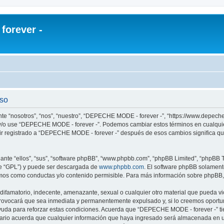
orever -
uso
te “nosotros”, “nos”, “nuestro”, “DEPECHE MODE - forever -”, “https://www.depech
re y/o use “DEPECHE MODE - forever -”. Podemos cambiar estos términos en cualqui
uir registrado a “DEPECHE MODE - forever -” después de esos cambios significa q
nte “ellos”, “sus”, “software phpBB”, “www.phpbb.com”, “phpBB Limited”, “phpBB Te
te “GPL”) y puede ser descargada de
www.phpbb.com
. El software phpBB solamente
os como conductas y/o contenido permisible. Para más información sobre phpBB, p
 difamatorio, indecente, amenazante, sexual o cualquier otro material que pueda 
 provocará que sea inmediata y permanentemente expulsado y, si lo creemos oportuno
yuda para reforzar estas condiciones. Acuerda que “DEPECHE MODE - forever -” tien
rio acuerda que cualquier información que haya ingresado será almacenada en u