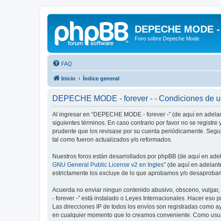
DEPECHE MODE - f
Foro sobre Depeche Mode
FAQ
Inicio
Índice general
DEPECHE MODE - forever - - Condiciones de 
Al ingresar en “DEPECHE MODE - forever -” (de aquí en adelan
siguientes términos. En caso contrario por favor no se regist
prudente que los revisase por su cuenta periódicamente. Seg
tal como fueron actualizados y/o reformados.
Nuestros foros están desarrollados por phpBB (de aquí en adela
GNU General Public License v2 en Ingles
” (de aquí en adelan
estrictamente los excluye de lo que aprobamos y/o desaprobam
Acuerda no enviar ningun contenido abusivo, obsceno, vulgar,
- forever -” está instalado o Leyes Internacionales. Hacer eso
Las direcciones IP de todos los envíos son registradas como a
en cualquier momento que lo creamos conveniente. Como usua