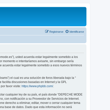
Registrarse
Identificarse
emode.es”), usted acuerda estar legalmente sometido a los
er momento e intentaríamos avisarle, sin embargo sería
ue acuerda estar legalmente sometido a esos nuevos términos
ams”) el cual es una solución de foros liberada bajo la “
 facilita discusiones basadas en Internet y la GPL
or favor visite:
https://www.phpbb.com/
.
violar cualquier ley de su país, el país donde “DEPECHE MODE
, con notificación a su Proveedor de Servicios de Internet.
e derecho a eliminar, editar, mover o cerrar cualquier tema
na base de datos. Dado que esta información no será