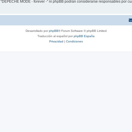
ni “DEPECHE MODE - forever -” ni phpBB podrán considerarse responsables por cua
Desarrollado por
phpBB
® Forum Software © phpBB Limited
Traducción al español por
phpBB España
Privacidad
|
Condiciones