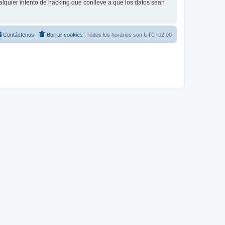
lquier intento de hacking que conlleve a que los datos sean
Contáctenos
Borrar cookies
Todos los horarios son
UTC+02:00