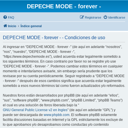
DEPECHE MODE - forever -
FAQ
Registrarse
Identificarse
Inicio
Índice general
DEPECHE MODE - forever - - Condiciones de uso
Al ingresar en “DEPECHE MODE - forever -” (de aquí en adelante “nosotros”,
“nos”, “nuestro”, “DEPECHE MODE - forever -”,
“https://www.depechemode.es”), usted acuerda estar legalmente sometido a
los siguientes términos. En caso contrario por favor no se registre y/o use
“DEPECHE MODE - forever -”. Podemos cambiar estos términos en cualquier
momento e intentaríamos avisarle, sin embargo sería prudente que los
revisase por su cuenta periódicamente. Seguir registrado a “DEPECHE MODE
- forever -” después de esos cambios significa que acuerda estar legalmente
sometido a esos nuevos términos tal como fueron actualizados y/o reformados.
Nuestros foros están desarrollados por phpBB (de aquí en adelante “ellos”,
“sus”, “software phpBB”, “www.phpbb.com”, “phpBB Limited”, “phpBB Teams”)
el cual es una solución de foros liberada bajo la “
GNU General Public License v2 en Ingles
” (de aquí en adelante “GPL”) y
puede ser descargada de
www.phpbb.com
. El software phpBB solamente
facilita discusiones basadas en Internet y la GPL estrictamente los excluye de
lo que aprobamos y/o desaprobamos como conductas y/o contenido