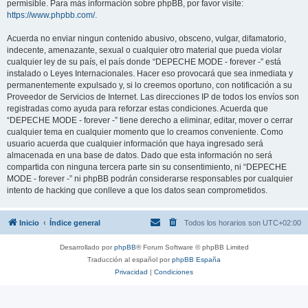
permisible. Para más información sobre phpBB, por favor visite:
https://www.phpbb.com/
.
Acuerda no enviar ningun contenido abusivo, obsceno, vulgar, difamatorio,
indecente, amenazante, sexual o cualquier otro material que pueda violar
cualquier ley de su país, el país donde “DEPECHE MODE - forever -” está
instalado o Leyes Internacionales. Hacer eso provocará que sea inmediata y
permanentemente expulsado y, si lo creemos oportuno, con notificación a su
Proveedor de Servicios de Internet. Las direcciones IP de todos los envíos son
registradas como ayuda para reforzar estas condiciones. Acuerda que
“DEPECHE MODE - forever -” tiene derecho a eliminar, editar, mover o cerrar
cualquier tema en cualquier momento que lo creamos conveniente. Como
usuario acuerda que cualquier información que haya ingresado será
almacenada en una base de datos. Dado que esta información no será
compartida con ninguna tercera parte sin su consentimiento, ni “DEPECHE
MODE - forever -” ni phpBB podrán considerarse responsables por cualquier
intento de hacking que conlleve a que los datos sean comprometidos.
Inicio
Índice general
Todos los horarios son
UTC+02:00
Desarrollado por
phpBB
® Forum Software © phpBB Limited
Traducción al español por
phpBB España
Privacidad
|
Condiciones