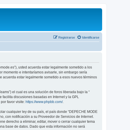
Registrarse
Identificarse
emode.es”), usted acuerda estar legalmente sometido a los
er momento e intentaríamos avisarle, sin embargo sería
ue acuerda estar legalmente sometido a esos nuevos términos
ams”) el cual es una solución de foros liberada bajo la “
 facilita discusiones basadas en Internet y la GPL
or favor visite:
https://www.phpbb.com/
.
violar cualquier ley de su país, el país donde “DEPECHE MODE
, con notificación a su Proveedor de Servicios de Internet.
e derecho a eliminar, editar, mover o cerrar cualquier tema
na base de datos. Dado que esta información no será