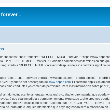
orever -
uso
te “nosotros”, “nos”, “nuestro”, “DEPECHE MODE - forever -”, “https://www.depech
re y/o use “DEPECHE MODE - forever -”. Podemos cambiar estos términos en cualqui
uir registrado a “DEPECHE MODE - forever -” después de esos cambios significa q
nte “ellos”, “sus”, “software phpBB”, “www.phpbb.com”, “phpBB Limited”, “phpBB Te
te “GPL”) y puede ser descargada de
www.phpbb.com
. El software phpBB solamente
os como conductas y/o contenido permisible. Para más información sobre phpBB, p
 difamatorio, indecente, amenazante, sexual o cualquier otro material que pueda 
 provocará que sea inmediata y permanentemente expulsado y, si lo creemos oportuno
yuda para reforzar estas condiciones. Acuerda que “DEPECHE MODE - forever -” tien
rio acuerda que cualquier información que haya ingresado será almacenada en u