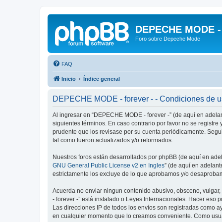
DEPECHE MODE - f
Foro sobre Depeche Mode
FAQ
Inicio
Índice general
DEPECHE MODE - forever - - Condiciones de 
Al ingresar en “DEPECHE MODE - forever -” (de aquí en adelan
siguientes términos. En caso contrario por favor no se regist
prudente que los revisase por su cuenta periódicamente. Seg
tal como fueron actualizados y/o reformados.
Nuestros foros están desarrollados por phpBB (de aquí en adela
GNU General Public License v2 en Ingles
” (de aquí en adelan
estrictamente los excluye de lo que aprobamos y/o desaprobam
Acuerda no enviar ningun contenido abusivo, obsceno, vulgar,
- forever -” está instalado o Leyes Internacionales. Hacer eso
Las direcciones IP de todos los envíos son registradas como a
en cualquier momento que lo creamos conveniente. Como usua