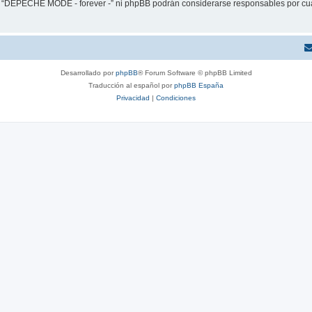
ni “DEPECHE MODE - forever -” ni phpBB podrán considerarse responsables por cua
Desarrollado por
phpBB
® Forum Software © phpBB Limited
Traducción al español por
phpBB España
Privacidad
|
Condiciones