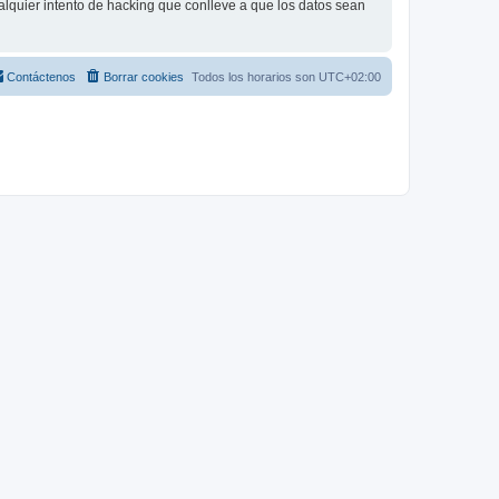
lquier intento de hacking que conlleve a que los datos sean
Contáctenos
Borrar cookies
Todos los horarios son
UTC+02:00