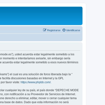
Registrarse
Identificarse
emode.es”), usted acuerda estar legalmente sometido a los
er momento e intentaríamos avisarle, sin embargo sería
ue acuerda estar legalmente sometido a esos nuevos términos
ams”) el cual es una solución de foros liberada bajo la “
 facilita discusiones basadas en Internet y la GPL
or favor visite:
https://www.phpbb.com/
.
violar cualquier ley de su país, el país donde “DEPECHE MODE
, con notificación a su Proveedor de Servicios de Internet.
e derecho a eliminar, editar, mover o cerrar cualquier tema
na base de datos. Dado que esta información no será