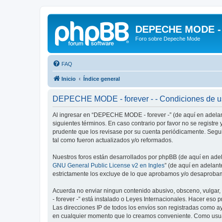
DEPECHE MODE - f
Foro sobre Depeche Mode
FAQ
Inicio
Índice general
DEPECHE MODE - forever - - Condiciones de 
Al ingresar en “DEPECHE MODE - forever -” (de aquí en adelan
siguientes términos. En caso contrario por favor no se regist
prudente que los revisase por su cuenta periódicamente. Seg
tal como fueron actualizados y/o reformados.
Nuestros foros están desarrollados por phpBB (de aquí en adela
GNU General Public License v2 en Ingles
” (de aquí en adelan
estrictamente los excluye de lo que aprobamos y/o desaprobam
Acuerda no enviar ningun contenido abusivo, obsceno, vulgar,
- forever -” está instalado o Leyes Internacionales. Hacer eso
Las direcciones IP de todos los envíos son registradas como a
en cualquier momento que lo creamos conveniente. Como usua