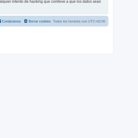
lquier intento de hacking que conlleve a que los datos sean
Contáctenos
Borrar cookies
Todos los horarios son
UTC+02:00