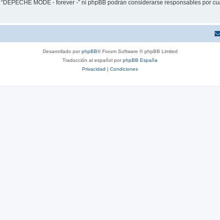
ni “DEPECHE MODE - forever -” ni phpBB podrán considerarse responsables por cua
Desarrollado por
phpBB
® Forum Software © phpBB Limited
Traducción al español por
phpBB España
Privacidad
|
Condiciones