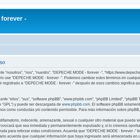
orever -
uso
te “nosotros”, “nos”, “nuestro”, “DEPECHE MODE - forever -”, “https://www.depech
re y/o use “DEPECHE MODE - forever -”. Podemos cambiar estos términos en cualqui
uir registrado a “DEPECHE MODE - forever -” después de esos cambios significa q
nte “ellos”, “sus”, “software phpBB”, “www.phpbb.com”, “phpBB Limited”, “phpBB Te
te “GPL”) y puede ser descargada de
www.phpbb.com
. El software phpBB solamente
os como conductas y/o contenido permisible. Para más información sobre phpBB, p
 difamatorio, indecente, amenazante, sexual o cualquier otro material que pueda 
 provocará que sea inmediata y permanentemente expulsado y, si lo creemos oportuno
yuda para reforzar estas condiciones. Acuerda que “DEPECHE MODE - forever -” tien
rio acuerda que cualquier información que haya ingresado será almacenada en u