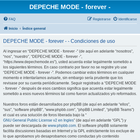
DEPECHE MODE - forever -
FAQ
Registrarse
Identificarse
Inicio
Índice general
DEPECHE MODE - forever - - Condiciones de uso
Al ingresar en “DEPECHE MODE - forever -” (de aquí en adelante “nosotros”,
“nos”, “nuestro”, “DEPECHE MODE - forever -”,
“https://www.depechemode.es”), usted acuerda estar legalmente sometido a
los siguientes términos. En caso contrario por favor no se registre y/o use
“DEPECHE MODE - forever -”. Podemos cambiar estos términos en cualquier
momento e intentaríamos avisarle, sin embargo sería prudente que los
revisase por su cuenta periódicamente. Seguir registrado a “DEPECHE MODE
- forever -” después de esos cambios significa que acuerda estar legalmente
sometido a esos nuevos términos tal como fueron actualizados y/o reformados.
Nuestros foros están desarrollados por phpBB (de aquí en adelante “ellos”,
“sus”, “software phpBB”, “www.phpbb.com”, “phpBB Limited”, “phpBB Teams”)
el cual es una solución de foros liberada bajo la “
GNU General Public License v2 en Ingles
” (de aquí en adelante “GPL”) y
puede ser descargada de
www.phpbb.com
. El software phpBB solamente
facilita discusiones basadas en Internet y la GPL estrictamente los excluye de
lo que aprobamos y/o desaprobamos como conductas y/o contenido