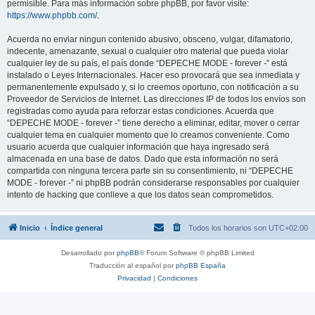
permisible. Para más información sobre phpBB, por favor visite:
https://www.phpbb.com/
.
Acuerda no enviar ningun contenido abusivo, obsceno, vulgar, difamatorio,
indecente, amenazante, sexual o cualquier otro material que pueda violar
cualquier ley de su país, el país donde “DEPECHE MODE - forever -” está
instalado o Leyes Internacionales. Hacer eso provocará que sea inmediata y
permanentemente expulsado y, si lo creemos oportuno, con notificación a su
Proveedor de Servicios de Internet. Las direcciones IP de todos los envíos son
registradas como ayuda para reforzar estas condiciones. Acuerda que
“DEPECHE MODE - forever -” tiene derecho a eliminar, editar, mover o cerrar
cualquier tema en cualquier momento que lo creamos conveniente. Como
usuario acuerda que cualquier información que haya ingresado será
almacenada en una base de datos. Dado que esta información no será
compartida con ninguna tercera parte sin su consentimiento, ni “DEPECHE
MODE - forever -” ni phpBB podrán considerarse responsables por cualquier
intento de hacking que conlleve a que los datos sean comprometidos.
Inicio
Índice general
Todos los horarios son
UTC+02:00
Desarrollado por
phpBB
® Forum Software © phpBB Limited
Traducción al español por
phpBB España
Privacidad
|
Condiciones