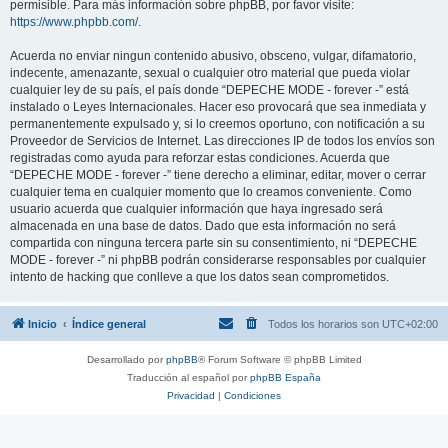
permisible. Para más información sobre phpBB, por favor visite:
https://www.phpbb.com/
.
Acuerda no enviar ningun contenido abusivo, obsceno, vulgar, difamatorio,
indecente, amenazante, sexual o cualquier otro material que pueda violar
cualquier ley de su país, el país donde “DEPECHE MODE - forever -” está
instalado o Leyes Internacionales. Hacer eso provocará que sea inmediata y
permanentemente expulsado y, si lo creemos oportuno, con notificación a su
Proveedor de Servicios de Internet. Las direcciones IP de todos los envíos son
registradas como ayuda para reforzar estas condiciones. Acuerda que
“DEPECHE MODE - forever -” tiene derecho a eliminar, editar, mover o cerrar
cualquier tema en cualquier momento que lo creamos conveniente. Como
usuario acuerda que cualquier información que haya ingresado será
almacenada en una base de datos. Dado que esta información no será
compartida con ninguna tercera parte sin su consentimiento, ni “DEPECHE
MODE - forever -” ni phpBB podrán considerarse responsables por cualquier
intento de hacking que conlleve a que los datos sean comprometidos.
Inicio
Índice general
Todos los horarios son
UTC+02:00
Desarrollado por
phpBB
® Forum Software © phpBB Limited
Traducción al español por
phpBB España
Privacidad
|
Condiciones