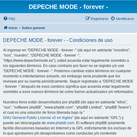
DEPECHE MODE - forever -
FAQ
Registrarse
Identificarse
Inicio
Índice general
DEPECHE MODE - forever - - Condiciones de uso
Al ingresar en “DEPECHE MODE - forever -” (de aquí en adelante “nosotros”,
“nos”, “nuestro”, “DEPECHE MODE - forever -”,
“https://www.depechemode.es”), usted acuerda estar legalmente sometido a
los siguientes términos. En caso contrario por favor no se registre y/o use
“DEPECHE MODE - forever -”. Podemos cambiar estos términos en cualquier
momento e intentaríamos avisarle, sin embargo sería prudente que los
revisase por su cuenta periódicamente. Seguir registrado a “DEPECHE MODE
- forever -” después de esos cambios significa que acuerda estar legalmente
sometido a esos nuevos términos tal como fueron actualizados y/o reformados.
Nuestros foros están desarrollados por phpBB (de aquí en adelante “ellos”,
“sus”, “software phpBB”, “www.phpbb.com”, “phpBB Limited”, “phpBB Teams”)
el cual es una solución de foros liberada bajo la “
GNU General Public License v2 en Ingles
” (de aquí en adelante “GPL”) y
puede ser descargada de
www.phpbb.com
. El software phpBB solamente
facilita discusiones basadas en Internet y la GPL estrictamente los excluye de
lo que aprobamos y/o desaprobamos como conductas y/o contenido