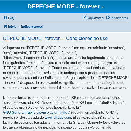
DEPECHE MODE - forever -
FAQ
Registrarse
Identificarse
Inicio
Índice general
DEPECHE MODE - forever - - Condiciones de uso
Al ingresar en “DEPECHE MODE - forever -” (de aquí en adelante “nosotros”,
“nos”, “nuestro”, “DEPECHE MODE - forever -”,
“https://www.depechemode.es”), usted acuerda estar legalmente sometido a
los siguientes términos. En caso contrario por favor no se registre y/o use
“DEPECHE MODE - forever -”. Podemos cambiar estos términos en cualquier
momento e intentaríamos avisarle, sin embargo sería prudente que los
revisase por su cuenta periódicamente. Seguir registrado a “DEPECHE MODE
- forever -” después de esos cambios significa que acuerda estar legalmente
sometido a esos nuevos términos tal como fueron actualizados y/o reformados.
Nuestros foros están desarrollados por phpBB (de aquí en adelante “ellos”,
“sus”, “software phpBB”, “www.phpbb.com”, “phpBB Limited”, “phpBB Teams”)
el cual es una solución de foros liberada bajo la “
GNU General Public License v2 en Ingles
” (de aquí en adelante “GPL”) y
puede ser descargada de
www.phpbb.com
. El software phpBB solamente
facilita discusiones basadas en Internet y la GPL estrictamente los excluye de
lo que aprobamos y/o desaprobamos como conductas y/o contenido