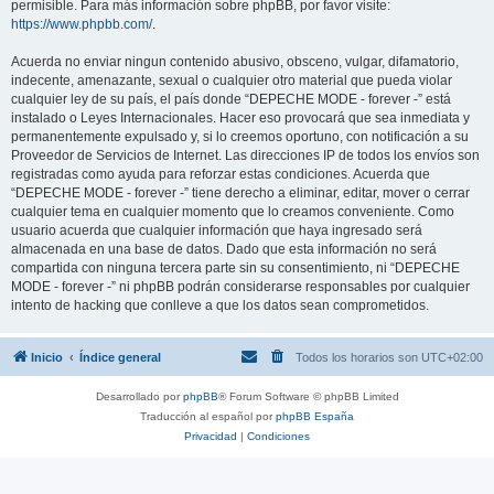
permisible. Para más información sobre phpBB, por favor visite:
https://www.phpbb.com/
.
Acuerda no enviar ningun contenido abusivo, obsceno, vulgar, difamatorio,
indecente, amenazante, sexual o cualquier otro material que pueda violar
cualquier ley de su país, el país donde “DEPECHE MODE - forever -” está
instalado o Leyes Internacionales. Hacer eso provocará que sea inmediata y
permanentemente expulsado y, si lo creemos oportuno, con notificación a su
Proveedor de Servicios de Internet. Las direcciones IP de todos los envíos son
registradas como ayuda para reforzar estas condiciones. Acuerda que
“DEPECHE MODE - forever -” tiene derecho a eliminar, editar, mover o cerrar
cualquier tema en cualquier momento que lo creamos conveniente. Como
usuario acuerda que cualquier información que haya ingresado será
almacenada en una base de datos. Dado que esta información no será
compartida con ninguna tercera parte sin su consentimiento, ni “DEPECHE
MODE - forever -” ni phpBB podrán considerarse responsables por cualquier
intento de hacking que conlleve a que los datos sean comprometidos.
Inicio
Índice general
Todos los horarios son
UTC+02:00
Desarrollado por
phpBB
® Forum Software © phpBB Limited
Traducción al español por
phpBB España
Privacidad
|
Condiciones