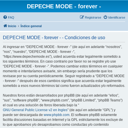
DEPECHE MODE - forever -
FAQ
Registrarse
Identificarse
Inicio
Índice general
DEPECHE MODE - forever - - Condiciones de uso
Al ingresar en “DEPECHE MODE - forever -” (de aquí en adelante “nosotros”,
“nos”, “nuestro”, “DEPECHE MODE - forever -”,
“https://www.depechemode.es”), usted acuerda estar legalmente sometido a
los siguientes términos. En caso contrario por favor no se registre y/o use
“DEPECHE MODE - forever -”. Podemos cambiar estos términos en cualquier
momento e intentaríamos avisarle, sin embargo sería prudente que los
revisase por su cuenta periódicamente. Seguir registrado a “DEPECHE MODE
- forever -” después de esos cambios significa que acuerda estar legalmente
sometido a esos nuevos términos tal como fueron actualizados y/o reformados.
Nuestros foros están desarrollados por phpBB (de aquí en adelante “ellos”,
“sus”, “software phpBB”, “www.phpbb.com”, “phpBB Limited”, “phpBB Teams”)
el cual es una solución de foros liberada bajo la “
GNU General Public License v2 en Ingles
” (de aquí en adelante “GPL”) y
puede ser descargada de
www.phpbb.com
. El software phpBB solamente
facilita discusiones basadas en Internet y la GPL estrictamente los excluye de
lo que aprobamos y/o desaprobamos como conductas y/o contenido