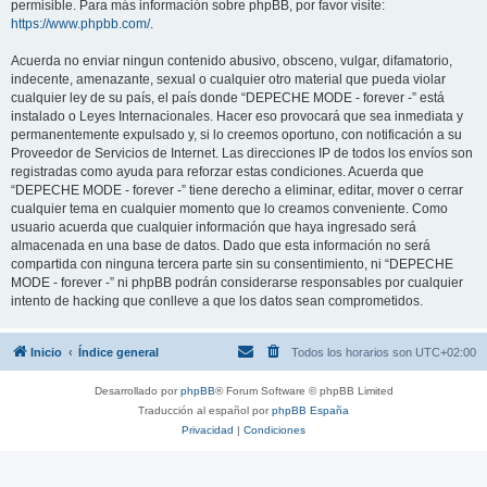
permisible. Para más información sobre phpBB, por favor visite:
https://www.phpbb.com/
.
Acuerda no enviar ningun contenido abusivo, obsceno, vulgar, difamatorio,
indecente, amenazante, sexual o cualquier otro material que pueda violar
cualquier ley de su país, el país donde “DEPECHE MODE - forever -” está
instalado o Leyes Internacionales. Hacer eso provocará que sea inmediata y
permanentemente expulsado y, si lo creemos oportuno, con notificación a su
Proveedor de Servicios de Internet. Las direcciones IP de todos los envíos son
registradas como ayuda para reforzar estas condiciones. Acuerda que
“DEPECHE MODE - forever -” tiene derecho a eliminar, editar, mover o cerrar
cualquier tema en cualquier momento que lo creamos conveniente. Como
usuario acuerda que cualquier información que haya ingresado será
almacenada en una base de datos. Dado que esta información no será
compartida con ninguna tercera parte sin su consentimiento, ni “DEPECHE
MODE - forever -” ni phpBB podrán considerarse responsables por cualquier
intento de hacking que conlleve a que los datos sean comprometidos.
Inicio
Índice general
Todos los horarios son
UTC+02:00
Desarrollado por
phpBB
® Forum Software © phpBB Limited
Traducción al español por
phpBB España
Privacidad
|
Condiciones