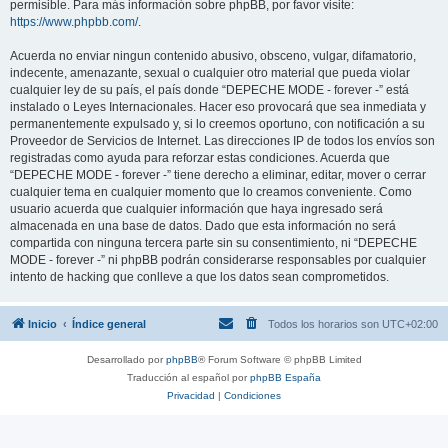
permisible. Para más información sobre phpBB, por favor visite:
https://www.phpbb.com/
.
Acuerda no enviar ningun contenido abusivo, obsceno, vulgar, difamatorio,
indecente, amenazante, sexual o cualquier otro material que pueda violar
cualquier ley de su país, el país donde “DEPECHE MODE - forever -” está
instalado o Leyes Internacionales. Hacer eso provocará que sea inmediata y
permanentemente expulsado y, si lo creemos oportuno, con notificación a su
Proveedor de Servicios de Internet. Las direcciones IP de todos los envíos son
registradas como ayuda para reforzar estas condiciones. Acuerda que
“DEPECHE MODE - forever -” tiene derecho a eliminar, editar, mover o cerrar
cualquier tema en cualquier momento que lo creamos conveniente. Como
usuario acuerda que cualquier información que haya ingresado será
almacenada en una base de datos. Dado que esta información no será
compartida con ninguna tercera parte sin su consentimiento, ni “DEPECHE
MODE - forever -” ni phpBB podrán considerarse responsables por cualquier
intento de hacking que conlleve a que los datos sean comprometidos.
Inicio
Índice general
Todos los horarios son
UTC+02:00
Desarrollado por
phpBB
® Forum Software © phpBB Limited
Traducción al español por
phpBB España
Privacidad
|
Condiciones