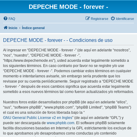
DEPECHE MODE - forever -
FAQ
Registrarse
Identificarse
Inicio
Índice general
DEPECHE MODE - forever - - Condiciones de uso
Al ingresar en “DEPECHE MODE - forever -” (de aquí en adelante “nosotros”,
“nos”, “nuestro”, “DEPECHE MODE - forever -”,
“https://www.depechemode.es”), usted acuerda estar legalmente sometido a
los siguientes términos. En caso contrario por favor no se registre y/o use
“DEPECHE MODE - forever -”. Podemos cambiar estos términos en cualquier
momento e intentaríamos avisarle, sin embargo sería prudente que los
revisase por su cuenta periódicamente. Seguir registrado a “DEPECHE MODE
- forever -” después de esos cambios significa que acuerda estar legalmente
sometido a esos nuevos términos tal como fueron actualizados y/o reformados.
Nuestros foros están desarrollados por phpBB (de aquí en adelante “ellos”,
“sus”, “software phpBB”, “www.phpbb.com”, “phpBB Limited”, “phpBB Teams”)
el cual es una solución de foros liberada bajo la “
GNU General Public License v2 en Ingles
” (de aquí en adelante “GPL”) y
puede ser descargada de
www.phpbb.com
. El software phpBB solamente
facilita discusiones basadas en Internet y la GPL estrictamente los excluye de
lo que aprobamos y/o desaprobamos como conductas y/o contenido