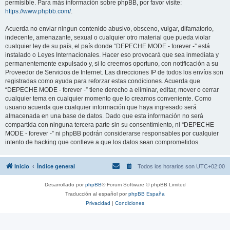
permisible. Para más información sobre phpBB, por favor visite:
https://www.phpbb.com/
.
Acuerda no enviar ningun contenido abusivo, obsceno, vulgar, difamatorio,
indecente, amenazante, sexual o cualquier otro material que pueda violar
cualquier ley de su país, el país donde “DEPECHE MODE - forever -” está
instalado o Leyes Internacionales. Hacer eso provocará que sea inmediata y
permanentemente expulsado y, si lo creemos oportuno, con notificación a su
Proveedor de Servicios de Internet. Las direcciones IP de todos los envíos son
registradas como ayuda para reforzar estas condiciones. Acuerda que
“DEPECHE MODE - forever -” tiene derecho a eliminar, editar, mover o cerrar
cualquier tema en cualquier momento que lo creamos conveniente. Como
usuario acuerda que cualquier información que haya ingresado será
almacenada en una base de datos. Dado que esta información no será
compartida con ninguna tercera parte sin su consentimiento, ni “DEPECHE
MODE - forever -” ni phpBB podrán considerarse responsables por cualquier
intento de hacking que conlleve a que los datos sean comprometidos.
Inicio
Índice general
Todos los horarios son
UTC+02:00
Desarrollado por
phpBB
® Forum Software © phpBB Limited
Traducción al español por
phpBB España
Privacidad
|
Condiciones