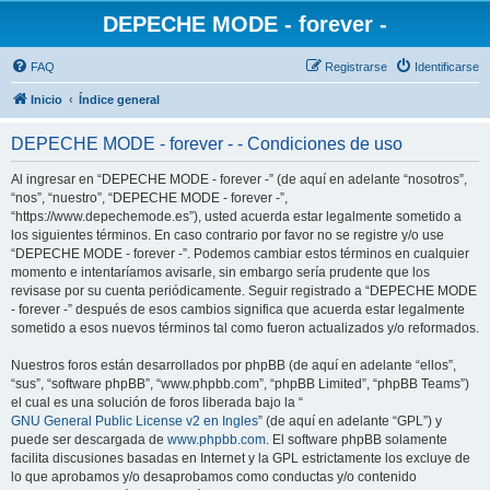
DEPECHE MODE - forever -
FAQ
Registrarse
Identificarse
Inicio
Índice general
DEPECHE MODE - forever - - Condiciones de uso
Al ingresar en “DEPECHE MODE - forever -” (de aquí en adelante “nosotros”,
“nos”, “nuestro”, “DEPECHE MODE - forever -”,
“https://www.depechemode.es”), usted acuerda estar legalmente sometido a
los siguientes términos. En caso contrario por favor no se registre y/o use
“DEPECHE MODE - forever -”. Podemos cambiar estos términos en cualquier
momento e intentaríamos avisarle, sin embargo sería prudente que los
revisase por su cuenta periódicamente. Seguir registrado a “DEPECHE MODE
- forever -” después de esos cambios significa que acuerda estar legalmente
sometido a esos nuevos términos tal como fueron actualizados y/o reformados.
Nuestros foros están desarrollados por phpBB (de aquí en adelante “ellos”,
“sus”, “software phpBB”, “www.phpbb.com”, “phpBB Limited”, “phpBB Teams”)
el cual es una solución de foros liberada bajo la “
GNU General Public License v2 en Ingles
” (de aquí en adelante “GPL”) y
puede ser descargada de
www.phpbb.com
. El software phpBB solamente
facilita discusiones basadas en Internet y la GPL estrictamente los excluye de
lo que aprobamos y/o desaprobamos como conductas y/o contenido