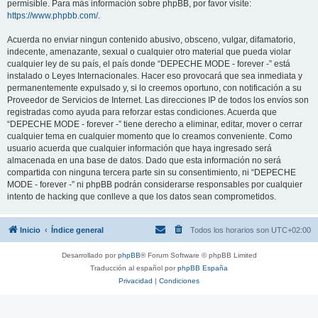
permisible. Para más información sobre phpBB, por favor visite:
https://www.phpbb.com/
.
Acuerda no enviar ningun contenido abusivo, obsceno, vulgar, difamatorio,
indecente, amenazante, sexual o cualquier otro material que pueda violar
cualquier ley de su país, el país donde “DEPECHE MODE - forever -” está
instalado o Leyes Internacionales. Hacer eso provocará que sea inmediata y
permanentemente expulsado y, si lo creemos oportuno, con notificación a su
Proveedor de Servicios de Internet. Las direcciones IP de todos los envíos son
registradas como ayuda para reforzar estas condiciones. Acuerda que
“DEPECHE MODE - forever -” tiene derecho a eliminar, editar, mover o cerrar
cualquier tema en cualquier momento que lo creamos conveniente. Como
usuario acuerda que cualquier información que haya ingresado será
almacenada en una base de datos. Dado que esta información no será
compartida con ninguna tercera parte sin su consentimiento, ni “DEPECHE
MODE - forever -” ni phpBB podrán considerarse responsables por cualquier
intento de hacking que conlleve a que los datos sean comprometidos.
Inicio
Índice general
Todos los horarios son
UTC+02:00
Desarrollado por
phpBB
® Forum Software © phpBB Limited
Traducción al español por
phpBB España
Privacidad
|
Condiciones