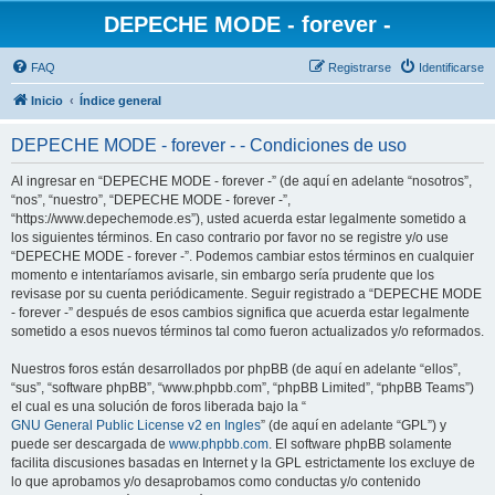
DEPECHE MODE - forever -
FAQ
Registrarse
Identificarse
Inicio
Índice general
DEPECHE MODE - forever - - Condiciones de uso
Al ingresar en “DEPECHE MODE - forever -” (de aquí en adelante “nosotros”,
“nos”, “nuestro”, “DEPECHE MODE - forever -”,
“https://www.depechemode.es”), usted acuerda estar legalmente sometido a
los siguientes términos. En caso contrario por favor no se registre y/o use
“DEPECHE MODE - forever -”. Podemos cambiar estos términos en cualquier
momento e intentaríamos avisarle, sin embargo sería prudente que los
revisase por su cuenta periódicamente. Seguir registrado a “DEPECHE MODE
- forever -” después de esos cambios significa que acuerda estar legalmente
sometido a esos nuevos términos tal como fueron actualizados y/o reformados.
Nuestros foros están desarrollados por phpBB (de aquí en adelante “ellos”,
“sus”, “software phpBB”, “www.phpbb.com”, “phpBB Limited”, “phpBB Teams”)
el cual es una solución de foros liberada bajo la “
GNU General Public License v2 en Ingles
” (de aquí en adelante “GPL”) y
puede ser descargada de
www.phpbb.com
. El software phpBB solamente
facilita discusiones basadas en Internet y la GPL estrictamente los excluye de
lo que aprobamos y/o desaprobamos como conductas y/o contenido