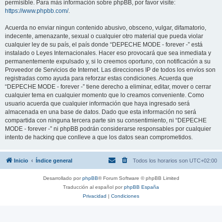
permisible. Para más información sobre phpBB, por favor visite:
https://www.phpbb.com/
.
Acuerda no enviar ningun contenido abusivo, obsceno, vulgar, difamatorio,
indecente, amenazante, sexual o cualquier otro material que pueda violar
cualquier ley de su país, el país donde “DEPECHE MODE - forever -” está
instalado o Leyes Internacionales. Hacer eso provocará que sea inmediata y
permanentemente expulsado y, si lo creemos oportuno, con notificación a su
Proveedor de Servicios de Internet. Las direcciones IP de todos los envíos son
registradas como ayuda para reforzar estas condiciones. Acuerda que
“DEPECHE MODE - forever -” tiene derecho a eliminar, editar, mover o cerrar
cualquier tema en cualquier momento que lo creamos conveniente. Como
usuario acuerda que cualquier información que haya ingresado será
almacenada en una base de datos. Dado que esta información no será
compartida con ninguna tercera parte sin su consentimiento, ni “DEPECHE
MODE - forever -” ni phpBB podrán considerarse responsables por cualquier
intento de hacking que conlleve a que los datos sean comprometidos.
Inicio
Índice general
Todos los horarios son
UTC+02:00
Desarrollado por
phpBB
® Forum Software © phpBB Limited
Traducción al español por
phpBB España
Privacidad
|
Condiciones