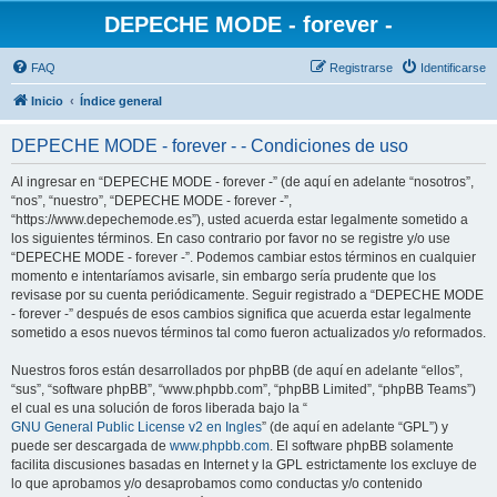
DEPECHE MODE - forever -
FAQ
Registrarse
Identificarse
Inicio
Índice general
DEPECHE MODE - forever - - Condiciones de uso
Al ingresar en “DEPECHE MODE - forever -” (de aquí en adelante “nosotros”,
“nos”, “nuestro”, “DEPECHE MODE - forever -”,
“https://www.depechemode.es”), usted acuerda estar legalmente sometido a
los siguientes términos. En caso contrario por favor no se registre y/o use
“DEPECHE MODE - forever -”. Podemos cambiar estos términos en cualquier
momento e intentaríamos avisarle, sin embargo sería prudente que los
revisase por su cuenta periódicamente. Seguir registrado a “DEPECHE MODE
- forever -” después de esos cambios significa que acuerda estar legalmente
sometido a esos nuevos términos tal como fueron actualizados y/o reformados.
Nuestros foros están desarrollados por phpBB (de aquí en adelante “ellos”,
“sus”, “software phpBB”, “www.phpbb.com”, “phpBB Limited”, “phpBB Teams”)
el cual es una solución de foros liberada bajo la “
GNU General Public License v2 en Ingles
” (de aquí en adelante “GPL”) y
puede ser descargada de
www.phpbb.com
. El software phpBB solamente
facilita discusiones basadas en Internet y la GPL estrictamente los excluye de
lo que aprobamos y/o desaprobamos como conductas y/o contenido