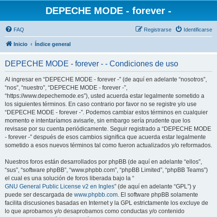
DEPECHE MODE - forever -
FAQ
Registrarse
Identificarse
Inicio
Índice general
DEPECHE MODE - forever - - Condiciones de uso
Al ingresar en “DEPECHE MODE - forever -” (de aquí en adelante “nosotros”,
“nos”, “nuestro”, “DEPECHE MODE - forever -”,
“https://www.depechemode.es”), usted acuerda estar legalmente sometido a
los siguientes términos. En caso contrario por favor no se registre y/o use
“DEPECHE MODE - forever -”. Podemos cambiar estos términos en cualquier
momento e intentaríamos avisarle, sin embargo sería prudente que los
revisase por su cuenta periódicamente. Seguir registrado a “DEPECHE MODE
- forever -” después de esos cambios significa que acuerda estar legalmente
sometido a esos nuevos términos tal como fueron actualizados y/o reformados.
Nuestros foros están desarrollados por phpBB (de aquí en adelante “ellos”,
“sus”, “software phpBB”, “www.phpbb.com”, “phpBB Limited”, “phpBB Teams”)
el cual es una solución de foros liberada bajo la “
GNU General Public License v2 en Ingles
” (de aquí en adelante “GPL”) y
puede ser descargada de
www.phpbb.com
. El software phpBB solamente
facilita discusiones basadas en Internet y la GPL estrictamente los excluye de
lo que aprobamos y/o desaprobamos como conductas y/o contenido