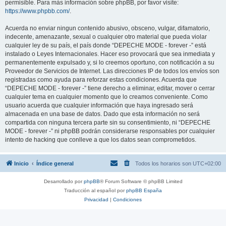
permisible. Para más información sobre phpBB, por favor visite:
https://www.phpbb.com/
.
Acuerda no enviar ningun contenido abusivo, obsceno, vulgar, difamatorio,
indecente, amenazante, sexual o cualquier otro material que pueda violar
cualquier ley de su país, el país donde “DEPECHE MODE - forever -” está
instalado o Leyes Internacionales. Hacer eso provocará que sea inmediata y
permanentemente expulsado y, si lo creemos oportuno, con notificación a su
Proveedor de Servicios de Internet. Las direcciones IP de todos los envíos son
registradas como ayuda para reforzar estas condiciones. Acuerda que
“DEPECHE MODE - forever -” tiene derecho a eliminar, editar, mover o cerrar
cualquier tema en cualquier momento que lo creamos conveniente. Como
usuario acuerda que cualquier información que haya ingresado será
almacenada en una base de datos. Dado que esta información no será
compartida con ninguna tercera parte sin su consentimiento, ni “DEPECHE
MODE - forever -” ni phpBB podrán considerarse responsables por cualquier
intento de hacking que conlleve a que los datos sean comprometidos.
Inicio
Índice general
Todos los horarios son
UTC+02:00
Desarrollado por
phpBB
® Forum Software © phpBB Limited
Traducción al español por
phpBB España
Privacidad
|
Condiciones