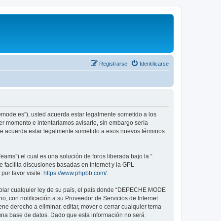
Registrarse
Identificarse
emode.es”), usted acuerda estar legalmente sometido a los
er momento e intentaríamos avisarle, sin embargo sería
ue acuerda estar legalmente sometido a esos nuevos términos
ams”) el cual es una solución de foros liberada bajo la “
 facilita discusiones basadas en Internet y la GPL
or favor visite:
https://www.phpbb.com/
.
violar cualquier ley de su país, el país donde “DEPECHE MODE
, con notificación a su Proveedor de Servicios de Internet.
e derecho a eliminar, editar, mover o cerrar cualquier tema
na base de datos. Dado que esta información no será