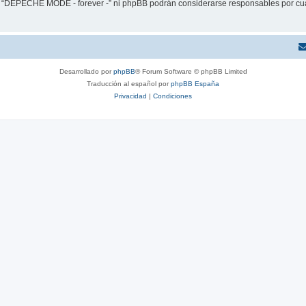
ni “DEPECHE MODE - forever -” ni phpBB podrán considerarse responsables por cua
Desarrollado por
phpBB
® Forum Software © phpBB Limited
Traducción al español por
phpBB España
Privacidad
|
Condiciones