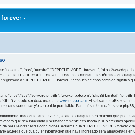
orever -
uso
te “nosotros”, “nos”, “nuestro”, “DEPECHE MODE - forever -”, “https://www.depech
re y/o use “DEPECHE MODE - forever -”. Podemos cambiar estos términos en cualqui
uir registrado a “DEPECHE MODE - forever -” después de esos cambios significa q
nte “ellos”, “sus”, “software phpBB”, “www.phpbb.com”, “phpBB Limited”, “phpBB Te
te “GPL”) y puede ser descargada de
www.phpbb.com
. El software phpBB solamente
os como conductas y/o contenido permisible. Para más información sobre phpBB, p
 difamatorio, indecente, amenazante, sexual o cualquier otro material que pueda 
 provocará que sea inmediata y permanentemente expulsado y, si lo creemos oportuno
yuda para reforzar estas condiciones. Acuerda que “DEPECHE MODE - forever -” tien
rio acuerda que cualquier información que haya ingresado será almacenada en u