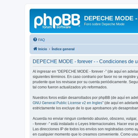
DEPECHE MODE - f
Foro sobre Depeche Mode
FAQ
Inicio
Índice general
DEPECHE MODE - forever - - Condiciones de 
Al ingresar en “DEPECHE MODE - forever -” (de aquí en adelan
siguientes términos. En caso contrario por favor no se regist
prudente que los revisase por su cuenta periódicamente. Seg
tal como fueron actualizados y/o reformados.
Nuestros foros están desarrollados por phpBB (de aquí en adela
GNU General Public License v2 en Ingles
” (de aquí en adelan
estrictamente los excluye de lo que aprobamos y/o desaprobam
Acuerda no enviar ningun contenido abusivo, obsceno, vulgar,
- forever -” está instalado o Leyes Internacionales. Hacer eso
Las direcciones IP de todos los envíos son registradas como a
en cualquier momento que lo creamos conveniente. Como usua