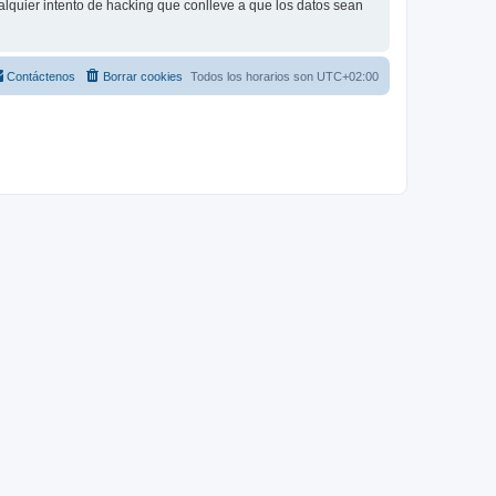
lquier intento de hacking que conlleve a que los datos sean
Contáctenos
Borrar cookies
Todos los horarios son
UTC+02:00