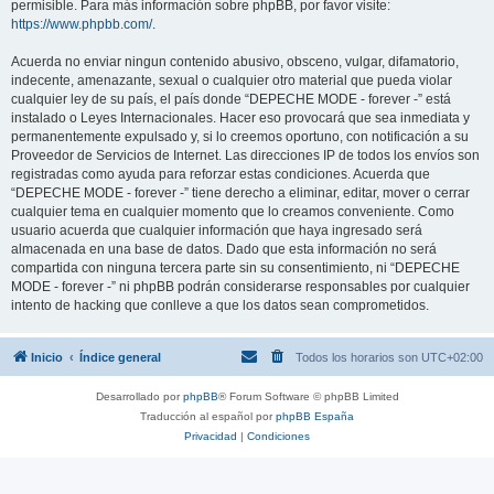
permisible. Para más información sobre phpBB, por favor visite:
https://www.phpbb.com/
.
Acuerda no enviar ningun contenido abusivo, obsceno, vulgar, difamatorio,
indecente, amenazante, sexual o cualquier otro material que pueda violar
cualquier ley de su país, el país donde “DEPECHE MODE - forever -” está
instalado o Leyes Internacionales. Hacer eso provocará que sea inmediata y
permanentemente expulsado y, si lo creemos oportuno, con notificación a su
Proveedor de Servicios de Internet. Las direcciones IP de todos los envíos son
registradas como ayuda para reforzar estas condiciones. Acuerda que
“DEPECHE MODE - forever -” tiene derecho a eliminar, editar, mover o cerrar
cualquier tema en cualquier momento que lo creamos conveniente. Como
usuario acuerda que cualquier información que haya ingresado será
almacenada en una base de datos. Dado que esta información no será
compartida con ninguna tercera parte sin su consentimiento, ni “DEPECHE
MODE - forever -” ni phpBB podrán considerarse responsables por cualquier
intento de hacking que conlleve a que los datos sean comprometidos.
Inicio
Índice general
Todos los horarios son
UTC+02:00
Desarrollado por
phpBB
® Forum Software © phpBB Limited
Traducción al español por
phpBB España
Privacidad
|
Condiciones