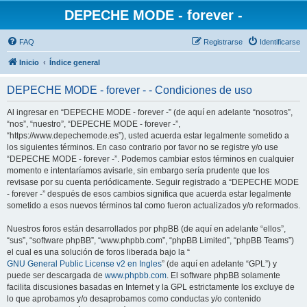
DEPECHE MODE - forever -
FAQ
Registrarse
Identificarse
Inicio
Índice general
DEPECHE MODE - forever - - Condiciones de uso
Al ingresar en “DEPECHE MODE - forever -” (de aquí en adelante “nosotros”,
“nos”, “nuestro”, “DEPECHE MODE - forever -”,
“https://www.depechemode.es”), usted acuerda estar legalmente sometido a
los siguientes términos. En caso contrario por favor no se registre y/o use
“DEPECHE MODE - forever -”. Podemos cambiar estos términos en cualquier
momento e intentaríamos avisarle, sin embargo sería prudente que los
revisase por su cuenta periódicamente. Seguir registrado a “DEPECHE MODE
- forever -” después de esos cambios significa que acuerda estar legalmente
sometido a esos nuevos términos tal como fueron actualizados y/o reformados.
Nuestros foros están desarrollados por phpBB (de aquí en adelante “ellos”,
“sus”, “software phpBB”, “www.phpbb.com”, “phpBB Limited”, “phpBB Teams”)
el cual es una solución de foros liberada bajo la “
GNU General Public License v2 en Ingles
” (de aquí en adelante “GPL”) y
puede ser descargada de
www.phpbb.com
. El software phpBB solamente
facilita discusiones basadas en Internet y la GPL estrictamente los excluye de
lo que aprobamos y/o desaprobamos como conductas y/o contenido