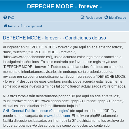
DEPECHE MODE - forever -
FAQ
Registrarse
Identificarse
Inicio
Índice general
DEPECHE MODE - forever - - Condiciones de uso
Al ingresar en “DEPECHE MODE - forever -” (de aquí en adelante “nosotros”,
“nos”, “nuestro”, “DEPECHE MODE - forever -”,
“https://www.depechemode.es”), usted acuerda estar legalmente sometido a
los siguientes términos. En caso contrario por favor no se registre y/o use
“DEPECHE MODE - forever -”. Podemos cambiar estos términos en cualquier
momento e intentaríamos avisarle, sin embargo sería prudente que los
revisase por su cuenta periódicamente. Seguir registrado a “DEPECHE MODE
- forever -” después de esos cambios significa que acuerda estar legalmente
sometido a esos nuevos términos tal como fueron actualizados y/o reformados.
Nuestros foros están desarrollados por phpBB (de aquí en adelante “ellos”,
“sus”, “software phpBB”, “www.phpbb.com”, “phpBB Limited”, “phpBB Teams”)
el cual es una solución de foros liberada bajo la “
GNU General Public License v2 en Ingles
” (de aquí en adelante “GPL”) y
puede ser descargada de
www.phpbb.com
. El software phpBB solamente
facilita discusiones basadas en Internet y la GPL estrictamente los excluye de
lo que aprobamos y/o desaprobamos como conductas y/o contenido