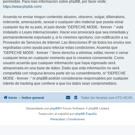
permisible. Para más información sobre phpBB, por favor visite:
https://www.phpbb.com/
.
Acuerda no enviar ningun contenido abusivo, obsceno, vulgar, difamatorio,
indecente, amenazante, sexual o cualquier otro material que pueda violar
cualquier ley de su país, el país donde “DEPECHE MODE - forever -” está
instalado o Leyes Internacionales. Hacer eso provocará que sea inmediata y
permanentemente expulsado y, si lo creemos oportuno, con notificación a su
Proveedor de Servicios de Internet. Las direcciones IP de todos los envíos son
registradas como ayuda para reforzar estas condiciones. Acuerda que
“DEPECHE MODE - forever -” tiene derecho a eliminar, editar, mover o cerrar
cualquier tema en cualquier momento que lo creamos conveniente. Como
usuario acuerda que cualquier información que haya ingresado será
almacenada en una base de datos. Dado que esta información no será
compartida con ninguna tercera parte sin su consentimiento, ni “DEPECHE
MODE - forever -” ni phpBB podrán considerarse responsables por cualquier
intento de hacking que conlleve a que los datos sean comprometidos.
Inicio
Índice general
Todos los horarios son
UTC+02:00
Desarrollado por
phpBB
® Forum Software © phpBB Limited
Traducción al español por
phpBB España
Privacidad
|
Condiciones