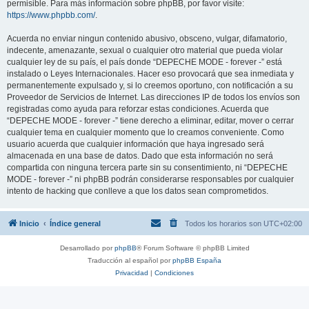
permisible. Para más información sobre phpBB, por favor visite:
https://www.phpbb.com/
.
Acuerda no enviar ningun contenido abusivo, obsceno, vulgar, difamatorio,
indecente, amenazante, sexual o cualquier otro material que pueda violar
cualquier ley de su país, el país donde “DEPECHE MODE - forever -” está
instalado o Leyes Internacionales. Hacer eso provocará que sea inmediata y
permanentemente expulsado y, si lo creemos oportuno, con notificación a su
Proveedor de Servicios de Internet. Las direcciones IP de todos los envíos son
registradas como ayuda para reforzar estas condiciones. Acuerda que
“DEPECHE MODE - forever -” tiene derecho a eliminar, editar, mover o cerrar
cualquier tema en cualquier momento que lo creamos conveniente. Como
usuario acuerda que cualquier información que haya ingresado será
almacenada en una base de datos. Dado que esta información no será
compartida con ninguna tercera parte sin su consentimiento, ni “DEPECHE
MODE - forever -” ni phpBB podrán considerarse responsables por cualquier
intento de hacking que conlleve a que los datos sean comprometidos.
Inicio
Índice general
Todos los horarios son
UTC+02:00
Desarrollado por
phpBB
® Forum Software © phpBB Limited
Traducción al español por
phpBB España
Privacidad
|
Condiciones