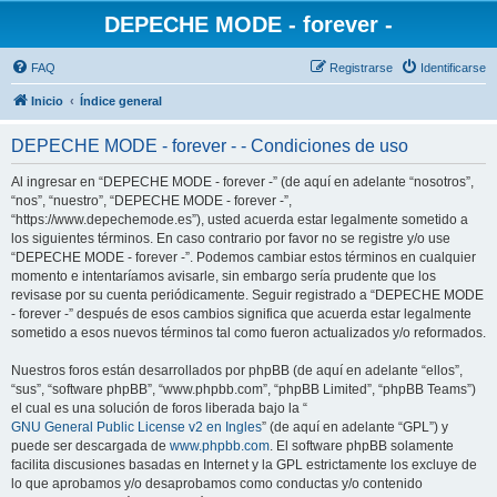
DEPECHE MODE - forever -
FAQ
Registrarse
Identificarse
Inicio
Índice general
DEPECHE MODE - forever - - Condiciones de uso
Al ingresar en “DEPECHE MODE - forever -” (de aquí en adelante “nosotros”,
“nos”, “nuestro”, “DEPECHE MODE - forever -”,
“https://www.depechemode.es”), usted acuerda estar legalmente sometido a
los siguientes términos. En caso contrario por favor no se registre y/o use
“DEPECHE MODE - forever -”. Podemos cambiar estos términos en cualquier
momento e intentaríamos avisarle, sin embargo sería prudente que los
revisase por su cuenta periódicamente. Seguir registrado a “DEPECHE MODE
- forever -” después de esos cambios significa que acuerda estar legalmente
sometido a esos nuevos términos tal como fueron actualizados y/o reformados.
Nuestros foros están desarrollados por phpBB (de aquí en adelante “ellos”,
“sus”, “software phpBB”, “www.phpbb.com”, “phpBB Limited”, “phpBB Teams”)
el cual es una solución de foros liberada bajo la “
GNU General Public License v2 en Ingles
” (de aquí en adelante “GPL”) y
puede ser descargada de
www.phpbb.com
. El software phpBB solamente
facilita discusiones basadas en Internet y la GPL estrictamente los excluye de
lo que aprobamos y/o desaprobamos como conductas y/o contenido